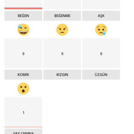
BEĞEN
BEĞENME
AŞK
0
0
0
KOMIK
KIZGIN
ÜZGÜN
1
VAY CANINA