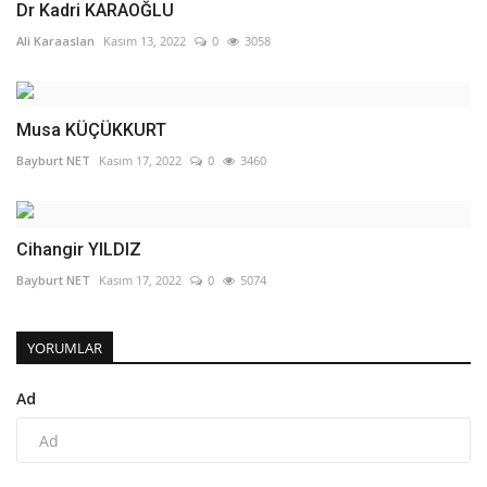
Dr Kadri KARAOĞLU
Ali Karaaslan
Kasım 13, 2022
0
3058
Musa KÜÇÜKKURT
Bayburt NET
Kasım 17, 2022
0
3460
Cihangir YILDIZ
Bayburt NET
Kasım 17, 2022
0
5074
YORUMLAR
Ad