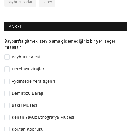
Bayburt Barları
Haber
ANKET
Bayburt'ta gitmek isteyip ama gidemediğiniz bir yeri seçer
misiniz?
Bayburt Kalesi
Derebaşı Virajları
Aydıntepe Yeraltışehri
Demirözü Barajı
Baksı Müzesi
Kenan Yavuz Etnografya Müzesi
Korgan Köprüsü