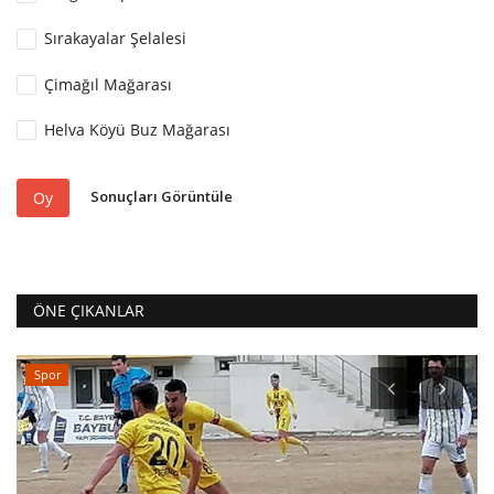
Sırakayalar Şelalesi
Çimağıl Mağarası
Helva Köyü Buz Mağarası
Sonuçları Görüntüle
Oy
ÖNE ÇIKANLAR
Spor