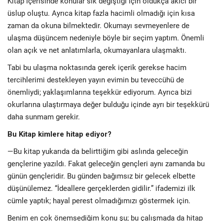
Kitap içerisinde konular sık değiştiği için oldukça akıcı bir
üslup oluştu. Ayrıca kitap fazla hacimli olmadığı için kısa
zaman da okuna bilmektedir. Okumayı sevmeyenlere de
ulaşma düşüncem nedeniyle böyle bir seçim yaptım. Önemli
olan açık ve net anlatımlarla, okumayanlara ulaşmaktı.
Tabi bu ulaşma noktasında gerek içerik gerekse hacim
tercihlerimi destekleyen yayın evimin bu teveccühü de
önemliydi; yaklaşımlarına teşekkür ediyorum. Ayrıca bizi
okurlarına ulaştırmaya değer bulduğu içinde ayrı bir teşekkürü
daha sunmam gerekir.
Bu Kitap kimlere hitap ediyor?
—Bu kitap yukarıda da belirttiğim gibi aslında geleceğin
gençlerine yazıldı. Fakat geleceğin gençleri aynı zamanda bu
günün gençleridir. Bu günden bağımsız bir gelecek elbette
düşünülemez. “İdeallere gerçeklerden gidilir.” ifademizi ilk
cümle yaptık; hayal perest olmadığımızı göstermek için.
Benim en çok önemsediğim konu şu; bu çalışmada da hitap