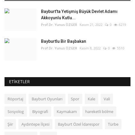
Bayburt’ta Yetişmiş Büyük Devlet Adamı
Akkoyunlu Kutlu...
Prof.Dr. Yunus ÖZGER
Kasım 21, 2022
0
6219
Bayburtlu Bir Başbakan
Prof.Dr. Yunus ÖZGER
Kasım 8, 2022
0
5510
ETIKETLER
Röportaj
Bayburt Oyunları
Spor
Kale
Vali
Sosyolog
Biyografi
Kaymakam
hareketli bölme
Şiir
Aydıntepe İlçesi
Bayburt Özel İdarespor
Türbe