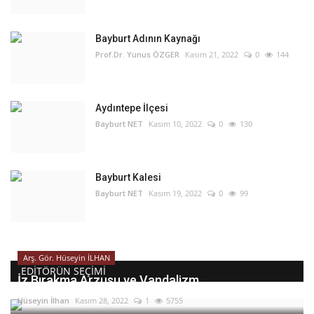
Bayburt Adının Kaynağı
Prof.Dr. Yunus ÖZGER
Kasım 21, 2022
0
144
Aydıntepe İlçesi
Bayburt NET
Kasım 10, 2022
0
130
Bayburt Kalesi
Bayburt NET
Kasım 19, 2022
0
99
Arş. Gör. Hüseyin İLHAN
EDITÖRÜN SEÇIMI
İz Bırakma Arzusu ve Vandalizm
Hüseyin İlhan
Kasım 28, 2022
1
5755