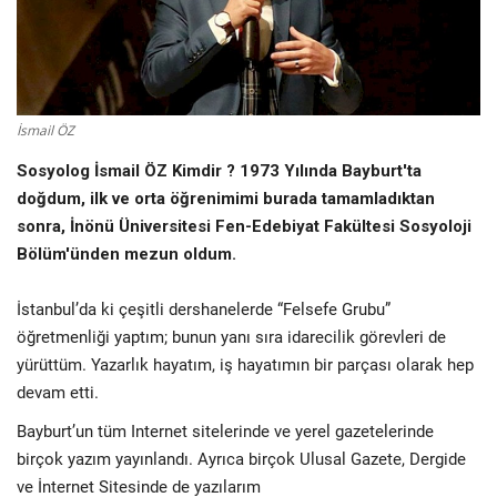
Fotoğraf
Video
İsmail ÖZ
Kültür Sanat
Sosyolog İsmail ÖZ Kimdir ? 1973 Yılında Bayburt'ta
doğdum, ilk ve orta öğrenimimi burada tamamladıktan
Röportaj
sonra, İnönü Üniversitesi Fen-Edebiyat Fakültesi Sosyoloji
Bölüm'ünden mezun oldum.
Biyografi
İstanbul’da ki çeşitli dershanelerde “Felsefe Grubu”
Ulaşım
öğretmenliği yaptım; bunun yanı sıra idarecilik görevleri de
yürüttüm. Yazarlık hayatım, iş hayatımın bir parçası olarak hep
devam etti.
Bayburt’un tüm Internet sitelerinde ve yerel gazetelerinde
birçok yazım yayınlandı. Ayrıca birçok Ulusal Gazete, Dergide
ve İnternet Sitesinde de yazılarım