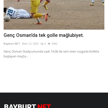
Genç Osman’da tek golle mağlubiyet.
E
Bayburt NET
Mart 12, 2023
0
2462
Ba
Genç Osman Stadyumunda saat 14.00 de sert esen rüzgarla birlikte
Ba
başlayan maçta...