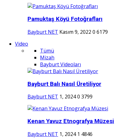
Pamuktaş Köyü Fotoğrafları
Bayburt NET
Kasım 9, 2022
0
6179
Video
Tümü
Mizah
Bayburt Videoları
Bayburt Balı Nasıl Üretiliyor
Bayburt NET
1, 2024
0
3799
Kenan Yavuz Etnografya Müzesi
Bayburt NET
1, 2024
1
4846