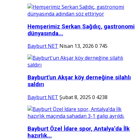
Hemşerimiz Serkan Sağdıç, gastronomi
dünyasında...
Bayburt NET
Nisan 13, 2026
0
745
Bayburt'un Akşar köy derneğine silahlı
saldırı
Bayburt NET
Şubat 8, 2025
0
4238
Bayburt Özel İdare spor, Antalya’da İlk
hazırlık...