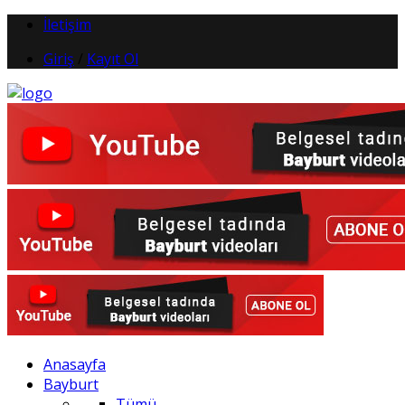
İletişim
Giriş
/
Kayıt Ol
Anasayfa
Bayburt
Tümü