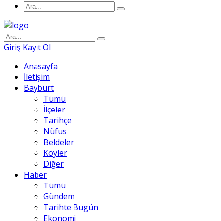
Giriş
Kayıt Ol
Anasayfa
İletişim
Bayburt
Tümü
İlçeler
Tarihçe
Nüfus
Beldeler
Köyler
Diğer
Haber
Tümü
Gündem
Tarihte Bugün
Ekonomi