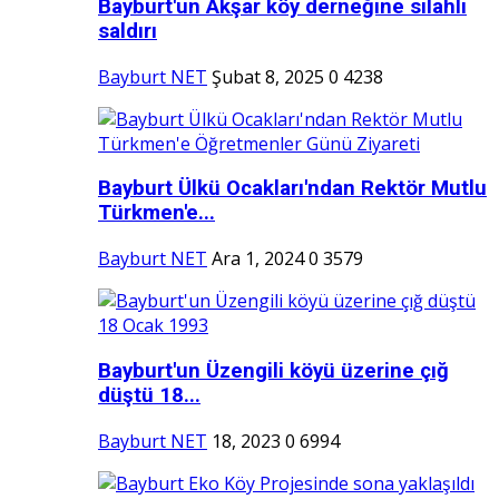
Bayburt'un Akşar köy derneğine silahlı
saldırı
Bayburt NET
Şubat 8, 2025
0
4238
Bayburt Ülkü Ocakları'ndan Rektör Mutlu
Türkmen'e...
Bayburt NET
Ara 1, 2024
0
3579
Bayburt'un Üzengili köyü üzerine çığ
düştü 18...
Bayburt NET
18, 2023
0
6994