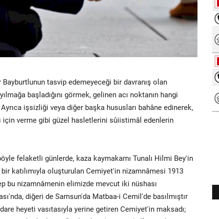
r Bayburtlunun tasvip edemeyeceği bir davranış olan
yılmağa başladığını görmek, gelinen acı noktanın hangi
rıca işsizliği veya diğer başka hususları bahâne edinerek,
ı için verme gibi güzel hasletlerini sûiistimâl edenlerin
öyle felaketli günlerde, kaza kaymakamı Tunalı Hilmi Bey'in
ş bir katılımıyla oluşturulan Cemiyet'in nizamnâmesi 1913
ep bu nizamnâmenin elimizde mevcut iki nüshası
ası'nda, diğeri de Samsun'da Matbaa-i Cemil'de basılmıştır
r idare heyeti vasıtasıyla yerine getiren Cemiyet'in maksadı;