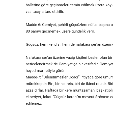
hallerine göre geçinmeleri temin edilmek üzere köyl
vasıtasıyla tard ettirilir.
Madde-6: Cemiyet, şehirli güçsüzlere nüfus başına on 
80 parayı geçmemek üzere gündelik verir.
Güçsüz: hem kendisi, hem de nafakası şer'an üzerine 
Nafakası şer'an üzerine vacip kişileri besler olan bi
neticelendirmek de Cemiyet'çe bir vazifedir. Cemiyet, 
heyeti marifetiyle görür:
Madde-7: “Dilendirmezler Ocağı” ihtiyaca göre umûmî i
mürekkeptir: Biri, birinci reis, biri de ikinci reistir. B
âzâsıdırlar. Haftada bir kere muntazaman, başkâtipliğ
ekseriyet, fakat “Güçsüz kararı”nı mevcut âzâsının dör
edilemez.