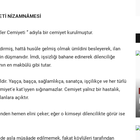
ETİ NİZAMNÂMESİ
r Cemiyeti ” adıyla bir cemiyet kurulmuştur.
irmiş, hattâ husûle gelmiş olmak ümîdini besleyerek, ilan
iğin düşmanıdır. İmdi, işsizliği bahane edinerek dilenciliğe
nın en makbûlü gibi tutar.
ir. Yaşça, başça, sağlamlıkça, sanatça, işçilikçe ve her türlü
iyet'e kat'iyyen sığınamazlar. Cemiyet yalnız bir hastalık,
lanlara açıktır.
den hemen elini çeker; eğer o kimseyi dilencilikte görür ise
de de asla müsâade edilmemek, fakat köylüleri tarafından