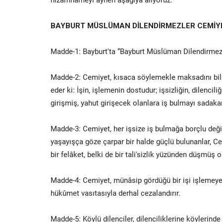
BAYBURT MÜSLÜMAN DİLENDİRMEZLER CEMİY
Madde-1: Bayburt'ta “Bayburt Müslüman Dilendirmezle
Madde-2: Cemiyet, kısaca söylemekle maksadını bild
eder ki: İşin, işlemenin dostudur; işsizliğin, dilencil
girişmiş, yahut girişecek olanlara iş bulmayı sadaka
Madde-3: Cemiyet, her işsize iş bulmağa borçlu değild
yaşayışça göze çarpar bir halde güçlü bulunanlar, Cem
bir felâket, belki de bir tali'sizlik yüzünden düşmüş o
Madde-4: Cemiyet, münâsip gördüğü bir işi işlemeyen
hükûmet vasıtasıyla derhal cezalandırır.
Madde-5: Köylü dilenciler, dilenciliklerine köylerin