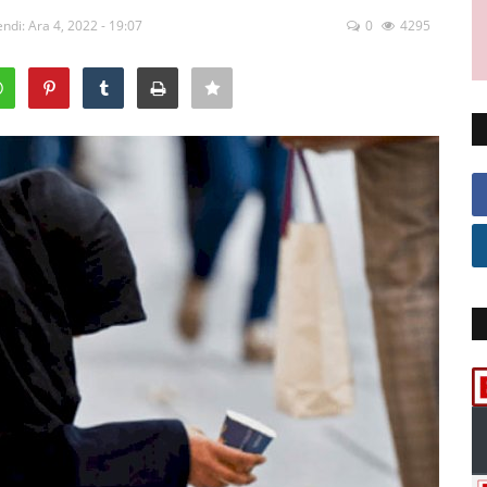
ndi: Ara 4, 2022 - 19:07
0
4295