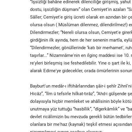
“İşsizliği bahâne edinerek dilenciliğe girişmiş, yahut
dostu, işsizliğin düşmanı” olan Cemiyet'in azaları “S
Sâîler; Cemiyet'e giriş ücreti olarak en azından bir ç
olursa olsun ( Müslüman dilenmez, dilendirilmez!) e
Dilendirmezler; “Nereli olursa olsun, Cemiyet'e gire
girdiğinin ilk ayında, hem de her senenin martla, eyl
“Dilendirmezler, gönüllerinde ‘katı bir merhamet', ru
taşırlar...” Nizamnâme'nin en ilginç maddesi ise 10. 
re'yleri birleşmiş ise feshedilebilir. Yine o şart ile k
alarak Edirne'ye gidecekler, orada ömürlerinin sonuna
Bayburt'un medâr-ı iftihârlarından şâir-i şehîr Zihnî'
Hicâz”, “İlm ü tefsirle hilkat-tırâz”, “Ahd-i gülşende ş
dolayısıyla hiçbir memleket ve ahâlîsinin böyle köt
unutmaya yüz tuttuğu “hasbîlik”, “dîgerkâmlık” ve “b
devlet ricâlimizin bu mevzuda gerekli bütün tedbirle
olanlara bir me'haz (kaynak) teşkil etmesi açısında
nizamnâmeyi aynen aşağıya alıyoruz: