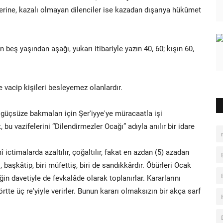
erine, kazalı olmayan dilenciler ise kazadan dışarıya hükûmet
beş yaşından aşağı, yukarı itibariyle yazın 40, 60; kışın 60,
vacip kişileri besleyemez olanlardır.
r güçsüze bakmaları için Şer'iyye'ye müracaatla işi
bu vazifelerini “Dilendirmezler Ocağı” adıyla anılır bir idare
ctimalarda azaltılır, çoğaltılır, fakat en azdan (5) azadan
iri, başkâtip, biri müfettiş, biri de sandıkkârdır. Öbürleri Ocak
in davetiyle de fevkalâde olarak toplanırlar. Kararlarını
tte üç re'yiyle verirler. Bunun kararı olmaksızın bir akça sarf