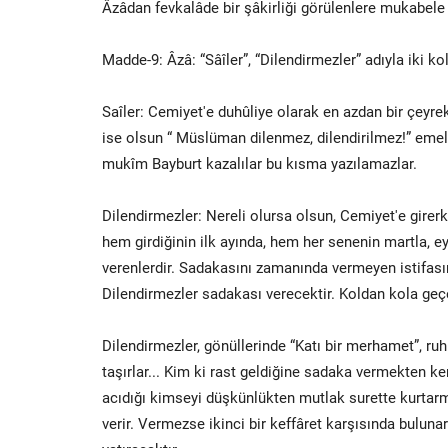
Âzâdan fevkalâde bir şâkirliği görülenlere mukabele v
Madde-9: Âzâ: “Sâîler”, “Dilendirmezler” adıyla iki ko
Saîler: Cemiyet'e duhûliye olarak en azdan bir çeyrek
ise olsun “ Müslüman dilenmez, dilendirilmez!” emel
mukîm Bayburt kazalılar bu kısma yazılamazlar.
Dilendirmezler: Nereli olursa olsun, Cemiyet'e girer
hem girdiğinin ilk ayında, hem her senenin martla, 
verenlerdir. Sadakasını zamanında vermeyen istifasını
Dilendirmezler sadakası verecektir. Koldan kola geçe
Röportaj Arşivi
Dilendirmezler, gönüllerinde “Katı bir merhamet”, ru
taşırlar... Kim ki rast geldiğine sadaka vermekten ke
acıdığı kimseyi düşkünlükten mutlak surette kurtar
verir. Vermezse ikinci bir keffâret karşısında buluna