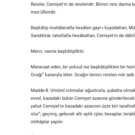
Reisler, Cemiyet'in de reisleridir. Birinci reis daima 
mes'ûlleridir.
Başkâtip muhâberatla hesâbın gayr-ı kuyûdattan; Müfe
Sandıkkâr, tahsîlatla hesâbattan, Cemiyet'in de dâhil
Merci, vasıta başkâtipliktir.
Müracaat eden, bir yoksul ise başkâtiplikten bir hüvi
Ocağı” kararıyla biter. Ocağın birinci reisten mâ-'adâ
Madde-8: Umûmî ictimalar ağustosla, şubatta olmak ü
evvel, kazadaki bütün Cemiyet azasına gönderilecek da
yahut Cemiyet'in kazadaki azasının üçte biri tarafın
olur”; geçmiş, gelecek altı aylık işler, hesaplar, terak
intihâplar yapılır.