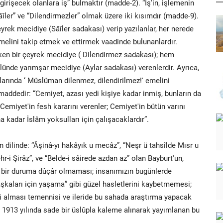
 girişecek olanlara iş” bulmaktır (madde-2). “İş'in, işlemenin
âîler” ve “Dilendirmezler” olmak üzere iki kısımdır (madde-9).
eyrek mecidiye (Sâîler sadakası) verip yazılanlar, her nerede
melini takip etmek ve ettirmek vaadinde bulunanlardır.
rken bir çeyrek mecidiye ( Dilendirmez sadakası); hem
ülünde yarımşar mecidiye (Aylar sadakası) verenlerdir. Ayrıca,
hlarında ‘ Müslüman dilenmez, dilendirilmez!' emelini
maddedir: “Cemiyet, azası yedi kişiye kadar inmiş, bunların da
i, Cemiyet'in fesh kararını verenler; Cemiyet'in bütün varını
 kadar İslâm yoksulları için çalışacaklardır”.
nin dilinde: “Âşinâ-yı hakâyık u mecâz”, “Neşr ü tahsîlde Mısr u
ehr-i Şirâz”, ve “Belde-i sâirede azdan az” olan Bayburt'un,
ü bir duruma dûçâr olmaması; insanımızın bugünlerde
aşkaları için yaşama” gibi güzel hasletlerini kaybetmemesi;
ri alması temennisi ve ileride bu sahada araştırma yapacak
n 1913 yılında sade bir üslûpla kaleme alınarak yayımlanan bu