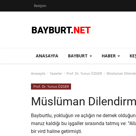
İletişim
ANASAYFA
BAYBURT
HABER
KE
Anasayfa
Yazarlar
Prof. Dr. Yunus ÖZGER
Müslüman Dilendir
Prof. Dr. Yunus ÖZGER
Müslüman Dilendirm
Bayburtlu, yokluğun ve açlığın ne demek olduğunu 
maruz kaldığı bu işgaller sırasında tatmış ve: “A
bir vird haline getirmişti.