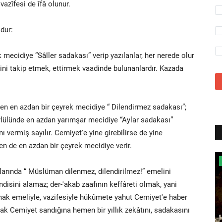
azîfesi de îfâ olunur.
ldur:
 mecidiye “Sâîler sadakası” verip yazılanlar, her nerede olur
ini takip etmek, ettirmek vaadinde bulunanlardır. Kazada
ken en azdan bir çeyrek mecidiye “ Dilendirmez sadakası”;
eylülünde en azdan yarımşar mecidiye “Aylar sadakası”
 vermiş sayılır. Cemiyet'e yine girebilirse de yine
n de en azdan bir çeyrek mecidiye verir.
Prof. Dr. Yunus ÖZGER
hlarında “ Müslüman dilenmez, dilendirilmez!” emelini
ndisini alamaz; der-'akab zaafının keffâreti olmak, yani
mak emeliyle, vazifesiyle hükûmete yahut Cemiyet'e haber
rak Cemiyet sandığına hemen bir yıllık zekâtını, sadakasını