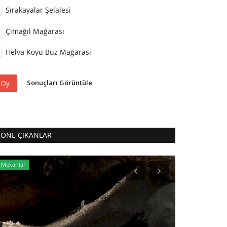
Sırakayalar Şelalesi
Çimağıl Mağarası
Helva Köyü Buz Mağarası
Sonuçları Görüntüle
Oy
ÖNE ÇIKANLAR
Mekanlar
Bayburtlu Şairler