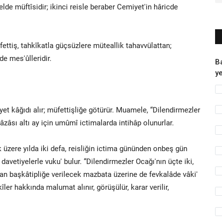
belde müftîsidir; ikinci reisle beraber Cemiyet'in hâricde
ttiş, tahkîkatla güçsüzlere müteallik tahavvülattan;
de mes'ûlleridir.
B
ye
yet kâğıdı alır; müfettişliğe götürür. Muamele, “Dilendirmezler
 âzâsı altı ay için umûmî ictimalarda intihâp olunurlar.
zere yılda iki defa, reisliğin ictima gününden onbeş gün
vetiyelerle vuku' bulur. “Dilendirmezler Ocağı'nın üçte iki,
dan başkâtipliğe verilecek mazbata üzerine de fevkalâde vâki'
kîler hakkında malumat alınır, görüşülür, karar verilir,