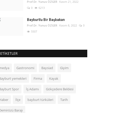
Prof.Dr. Yunus ÖZGER
Kasım 21, 2022
0
6213
Bayburtlu Bir Başbakan
Prof.Dr. Yunus ÖZGER
Kasım 8, 2022
0
5507
ETIKETLER
medya
Gastronomi
Baysiad
Giyim
Bayburt yemekleri
Firma
Kayak
Bayburt Spor
İş Adamı
Gökçedere Beldesi
Haber
İlçe
bayburt türküleri
Tarih
Demirözü Barajı