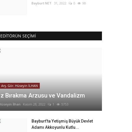
Bayburt NET
31, 2022
0
98
EDITÖRÜN SEÇIMI
Arş. Gör. Hüseyin İLHAN
İz Bırakma Arzusu ve Vandalizm
Hüseyin İlhan
Kasım 28, 2022
1
5753
Bayburt’ta Yetişmiş Büyük Devlet
Adamı Akkoyunlu Kutlu...