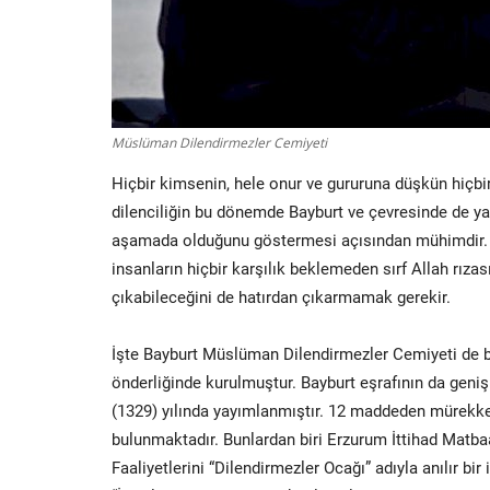
Müslüman Dilendirmezler Cemiyeti
Hiçbir kimsenin, hele onur ve gururuna düşkün hiçbi
dilenciliğin bu dönemde Bayburt ve çevresinde de ya
aşamada olduğunu göstermesi açısından mühimdir. Ay
insanların hiçbir karşılık beklemeden sırf Allah rızas
çıkabileceğini de hatırdan çıkarmamak gerekir.
İşte Bayburt Müslüman Dilendirmezler Cemiyeti de b
önderliğinde kurulmuştur. Bayburt eşrafının da geni
(1329) yılında yayımlanmıştır. 12 maddeden mürekk
bulunmaktadır. Bunlardan biri Erzurum İttihad Matba
Faaliyetlerini “Dilendirmezler Ocağı” adıyla anılır bi