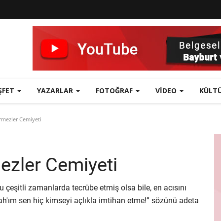
ŞFET
YAZARLAR
FOTOĞRAF
VIDEO
KÜLT
mezler Cemiyeti
ezler Cemiyeti
çeşitli zamanlarda tecrübe etmiş olsa bile, en acısını
llah'ım sen hiç kimseyi açlıkla imtihan etme!” sözünü adeta