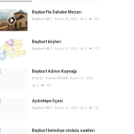
Bayburt'ta Sahabe Mezarı
Bayburt NET
Kasım 20, 2022
0
293
Bayburt köyleri
Bayburt NET
Kasım 10, 2022
0
153
Bayburt Adının Kaynağı
Prof.Dr. Yunus ÖZGER
Kasım 21, 2022
0
145
Aydıntepe İlçesi
Bayburt NET
Kasım 10, 2022
0
132
Bayburt belediye otobüs saatleri