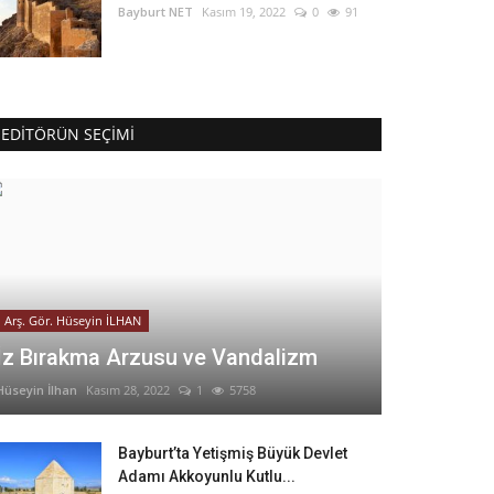
Bayburt NET
Kasım 19, 2022
0
91
EDITÖRÜN SEÇIMI
Arş. Gör. Hüseyin İLHAN
İz Bırakma Arzusu ve Vandalizm
Hüseyin İlhan
Kasım 28, 2022
1
5758
Bayburt’ta Yetişmiş Büyük Devlet
Adamı Akkoyunlu Kutlu...