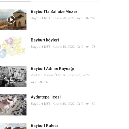
Bayburt'ta Sahabe Mezarı
Bayburt NET
Kasım 20, 2022
0
292
Bayburt köyleri
Bayburt NET
Kasım 10, 2022
0
173
Bayburt Adının Kaynağı
Prof.Dr. Yunus ÖZGER
Kasım 21, 2022
0
145
Aydıntepe İlçesi
Bayburt NET
Kasım 10, 2022
0
130
Bayburt Kalesi