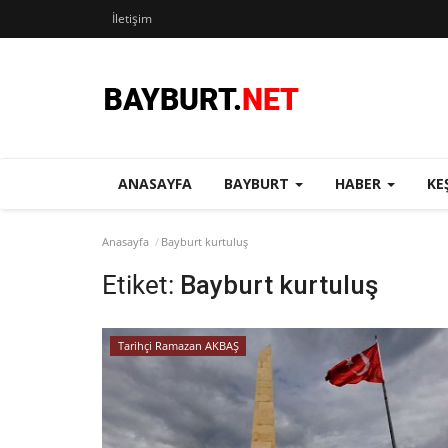
İletişim
ANASAYFA
BAYBURT
HABER
KE
Anasayfa
Bayburt kurtuluş
Etiket:
Bayburt kurtuluş
Tarihçi Ramazan AKBAŞ