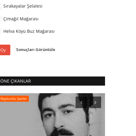
Sırakayalar Şelalesi
Çimağıl Mağarası
Helva Köyü Buz Mağarası
Sonuçları Görüntüle
Oy
ÖNE ÇIKANLAR
Bayburtlu Şairler
Arş. Gör. Hüseyi