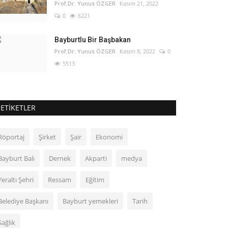
Prof.Dr. Yunus ÖZGER
Kasım 21, 2022
0
6221
Bayburtlu Bir Başbakan
Prof.Dr. Yunus ÖZGER
Kasım 8, 2022
0
5513
ETIKETLER
Röportaj
Şirket
Şair
Ekonomi
Bayburt Balı
Dernek
Akparti
medya
Yeraltı Şehri
Ressam
Eğitim
Belediye Başkanı
Bayburt yemekleri
Tarih
Sağlık