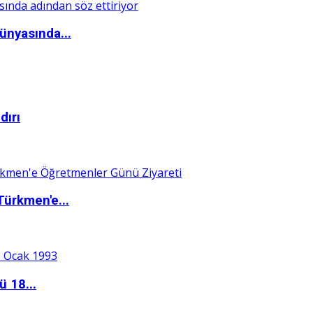
ünyasında...
dırı
Türkmen'e...
ü 18...