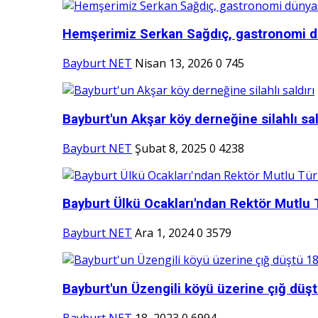
Hemşerimiz Serkan Sağdıç, gastronomi d
Bayburt NET
Nisan 13, 2026
0
745
Bayburt'un Akşar köy derneğine silahlı sal
Bayburt NET
Şubat 8, 2025
0
4238
Bayburt Ülkü Ocakları'ndan Rektör Mutlu 
Bayburt NET
Ara 1, 2024
0
3579
Bayburt'un Üzengili köyü üzerine çığ düşt
Bayburt NET
18, 2023
0
6994