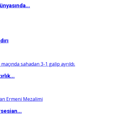
ünyasında...
dırı
rlık...
sesian...