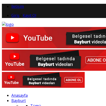
İletişim
Giriş
/
Kayıt Ol
Anasayfa
Bayburt
Tümü