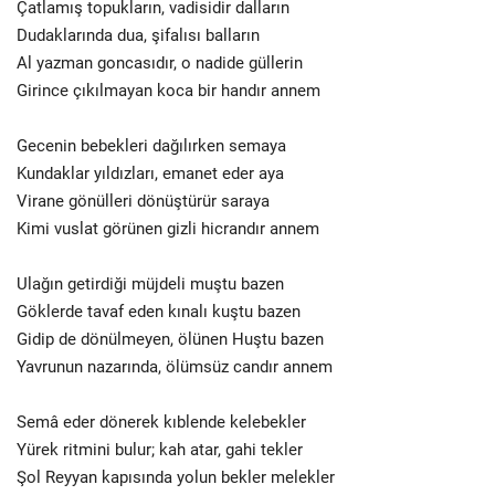
Çatlamış topukların, vadisidir dalların
Dudaklarında dua, şifalısı balların
Al yazman goncasıdır, o nadide güllerin
Girince çıkılmayan koca bir handır annem
Gecenin bebekleri dağılırken semaya
Kundaklar yıldızları, emanet eder aya
Virane gönülleri dönüştürür saraya
Kimi vuslat görünen gizli hicrandır annem
Ulağın getirdiği müjdeli muştu bazen
Göklerde tavaf eden kınalı kuştu bazen
Gidip de dönülmeyen, ölünen Huştu bazen
Yavrunun nazarında, ölümsüz candır annem
Semâ eder dönerek kıblende kelebekler
Yürek ritmini bulur; kah atar, gahi tekler
Şol Reyyan kapısında yolun bekler melekler