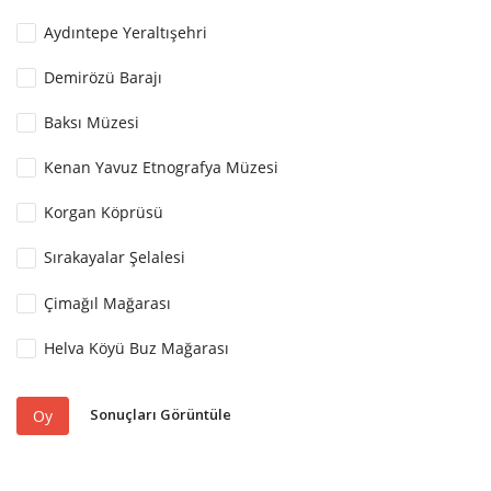
Aydıntepe Yeraltışehri
Demirözü Barajı
Baksı Müzesi
Kenan Yavuz Etnografya Müzesi
Korgan Köprüsü
Sırakayalar Şelalesi
Çimağıl Mağarası
Helva Köyü Buz Mağarası
Sonuçları Görüntüle
Oy