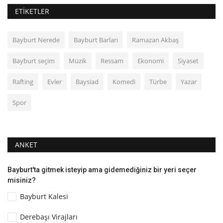
ETIKETLER
Bayburt Nerede
Bayburt Barları
Ramazan Akbaş
Bayburt seçim
Müzik
Ressam
Ekonomi
Siyaset
Rafting
Evler
Baysiad
Komedi
Türbe
Yazar
Spor
ANKET
Bayburt'ta gitmek isteyip ama gidemediğiniz bir yeri seçer
misiniz?
Bayburt Kalesi
Derebaşı Virajları