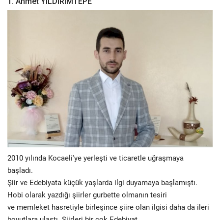
1. Ahmet YILDIRIMTEPE
Fotoğraf
Video
Kültür Sanat
Röportaj
Biyografi
Ulaşım
2010 yılında Kocaeli'ye yerleşti ve ticaretle uğraşmaya
başladı.
Şiir ve Edebiyata küçük yaşlarda ilgi duyamaya başlamıştı.
Hobi olarak yazdığı şiirler gurbette olmanın tesiri
ve memleket hasretiyle birleşince şiire olan ilgisi daha da ileri
boyutlara ulaştı. Şiirleri bir çok Edebiyat