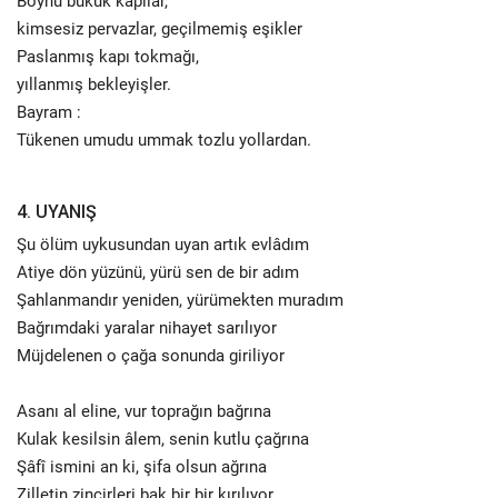
Boynu bükük kapılar,
kimsesiz pervazlar, geçilmemiş eşikler
Paslanmış kapı tokmağı,
yıllanmış bekleyişler.
Bayram :
Tükenen umudu ummak tozlu yollardan.
4. UYANIŞ
Şu ölüm uykusundan uyan artık evlâdım
Atiye dön yüzünü, yürü sen de bir adım
Şahlanmandır yeniden, yürümekten muradım
Bağrımdaki yaralar nihayet sarılıyor
Müjdelenen o çağa sonunda giriliyor
Asanı al eline, vur toprağın bağrına
Kulak kesilsin âlem, senin kutlu çağrına
Şâfî ismini an ki, şifa olsun ağrına
Zilletin zincirleri bak bir bir kırılıyor