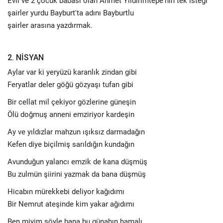
Evli ve 2 çocuk babası olan Ahmet Yıldırımtepe'nin tek isteği
şairler yurdu Bayburt'ta adını Bayburtlu
şairler arasına yazdırmak.
2. NİSYAN
Aylar var ki yeryüzü karanlık zindan gibi
Feryatlar deler göğü gözyaşı tufan gibi
Bir cellat mil çekiyor gözlerine güneşin
Ölü doğmuş anneni emziriyor kardeşin
Ay ve yıldızlar mahzun ışıksız darmadağın
Kefen diye biçilmiş sarıldığın kundağın
Avunduğun yalancı emzik de kana düşmüş
Bu zulmün şiirini yazmak da bana düşmüş
Hicabın mürekkebi deliyor kağıdımı
Bir Nemrut ateşinde kim yakar ağıdımı
Ben miyim söyle bana bu günahın hamalı