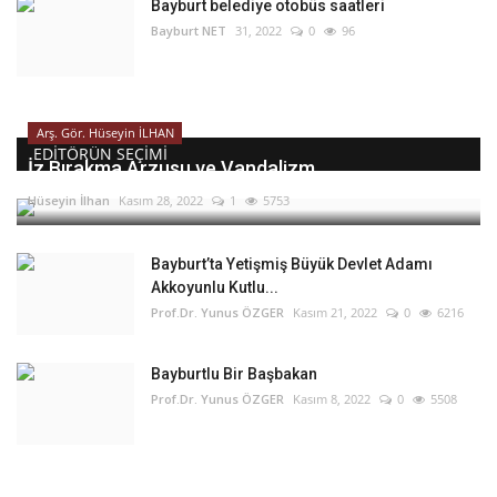
Bayburt belediye otobüs saatleri
Bayburt NET
31, 2022
0
96
Arş. Gör. Hüseyin İLHAN
EDITÖRÜN SEÇIMI
İz Bırakma Arzusu ve Vandalizm
Hüseyin İlhan
Kasım 28, 2022
1
5753
Bayburt’ta Yetişmiş Büyük Devlet Adamı
Akkoyunlu Kutlu...
Prof.Dr. Yunus ÖZGER
Kasım 21, 2022
0
6216
Bayburtlu Bir Başbakan
Prof.Dr. Yunus ÖZGER
Kasım 8, 2022
0
5508