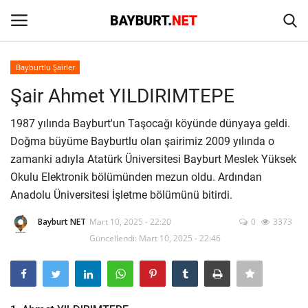
Bayburtlu Şairler
Giriş
Kayıt Ol
Şair Ahmet YILDIRIMTEPE
Anasayfa
1987 yılında Bayburt'un Taşocağı köyünde dünyaya geldi.
Doğma büyüme Bayburtlu olan şairimiz 2009 yılında o
İletişim
zamanki adıyla Atatürk Üniversitesi Bayburt Meslek Yüksek
Okulu Elektronik bölümünden mezun oldu. Ardından
Bayburt
Anadolu Üniversitesi İşletme bölümünü bitirdi.
Bayburt NET
Mart 10, 2025 - 22:20
0
3373
Haber
Güncellendi: Mart 10, 2025 - 22:46
Keşfet
Yazarlar