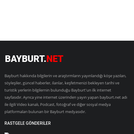
Bayburt hakkında bilgilerin ve araştırmların yayınlandığı köşe yazıları,
söyleşiler, güncel haberler, ilanlar, keşfetmenizi bekleyen tarihi ve
turistik yerlerin bilgilernin bulunduğu Bayburt'un ilk internet
sayfasıdır. Ayrıca yine internet üzerinden yayın yapan bayburt.net adı
ile ilgili Video kanalı, Podcast, fotoğraf ve diğer sosyal medya
platformaları bulunan bir Bayburt medyasıdır.
RASTGELE GÖNDERILER