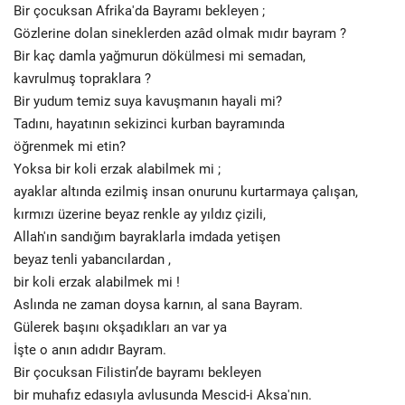
Bir çocuksan Afrika'da Bayramı bekleyen ;
Gözlerine dolan sineklerden azâd olmak mıdır bayram ?
Bir kaç damla yağmurun dökülmesi mi semadan,
kavrulmuş topraklara ?
Bir yudum temiz suya kavuşmanın hayali mi?
Tadını, hayatının sekizinci kurban bayramında
öğrenmek mi etin?
Yoksa bir koli erzak alabilmek mi ;
ayaklar altında ezilmiş insan onurunu kurtarmaya çalışan,
kırmızı üzerine beyaz renkle ay yıldız çizili,
Allah'ın sandığım bayraklarla imdada yetişen
beyaz tenli yabancılardan ,
bir koli erzak alabilmek mi !
Aslında ne zaman doysa karnın, al sana Bayram.
Gülerek başını okşadıkları an var ya
İşte o anın adıdır Bayram.
Bir çocuksan Filistin’de bayramı bekleyen
bir muhafız edasıyla avlusunda Mescid-i Aksa'nın.