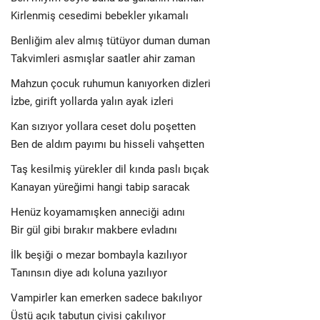
Kirlenmiş cesedimi bebekler yıkamalı
Benliğim alev almış tütüyor duman duman
Takvimleri asmışlar saatler ahir zaman
Mahzun çocuk ruhumun kanıyorken dizleri
İzbe, girift yollarda yalın ayak izleri
Kan sızıyor yollara ceset dolu poşetten
Ben de aldım payımı bu hisseli vahşetten
Taş kesilmiş yürekler dil kında paslı bıçak
Kanayan yüreğimi hangi tabip saracak
Henüz koyamamışken anneciği adını
Bir gül gibi bırakır makbere evladını
İlk beşiği o mezar bombayla kazılıyor
Tanınsın diye adı koluna yazılıyor
Vampirler kan emerken sadece bakılıyor
Üstü açık tabutun çivisi çakılıyor