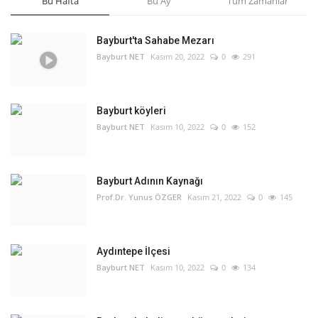
Bu Hafta
Bu Ay
Tüm Zamanlar
Bayburt'ta Sahabe Mezarı
Bayburt NET
Kasım 20, 2022
0
291
Bayburt köyleri
Bayburt NET
Kasım 10, 2022
0
152
Bayburt Adının Kaynağı
Prof.Dr. Yunus ÖZGER
Kasım 21, 2022
0
145
Aydıntepe İlçesi
Bayburt NET
Kasım 10, 2022
0
134