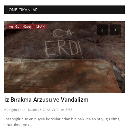
ÖNE ÇIKANLAR
Arş. Gör. Hüseyin İLHAN
İz Bırakma Arzusu ve Vandalizm
B
Hüseyin İlhan
Kasım 28, 2022
1
5753
Ba
İnsanoğlunun en büyük korkularından biri belki de en büyüğü ölme,
Ba
unutulma, yok...
Er