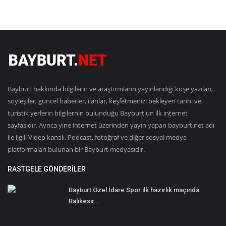
Bayburt hakkında bilgilerin ve araştırmların yayınlandığı köşe yazıları,
söyleşiler, güncel haberler, ilanlar, keşfetmenizi bekleyen tarihi ve
turistik yerlerin bilgilernin bulunduğu Bayburt'un ilk internet
sayfasıdır. Ayrıca yine internet üzerinden yayın yapan bayburt.net adı
ile ilgili Video kanalı, Podcast, fotoğraf ve diğer sosyal medya
platformaları bulunan bir Bayburt medyasıdır.
RASTGELE GÖNDERILER
Bayburt Özel İdare Spor ilk hazırlık maçında
Balıkesir...