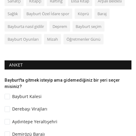
Sanatçı
Kitapçı
Rafting
Elisa Kitap
Arpalı Beldesi
Sağlık
Bayburt Özel İdare spor
Köprü
Baraj
Bayburta nasıl gidilir
Deprem
Bayburt seçim
Bayburt Oyunları
Mizah
Öğretmenler Günü
ANKET
Bayburt'ta gitmek isteyip ama gidemediğiniz bir yeri seçer
misiniz?
Bayburt Kalesi
Derebaşı Virajları
Aydıntepe Yeraltışehri
Demirözü Barajı