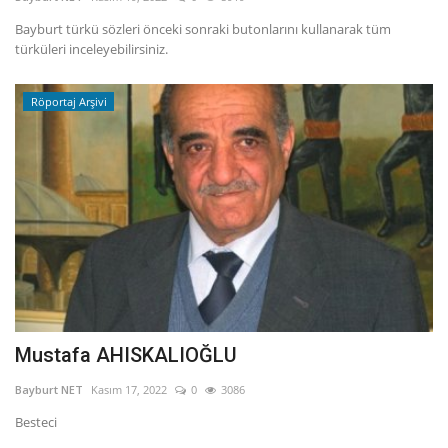
Bayburt türkü sözleri önceki sonraki butonlarını kullanarak tüm
Fotoğraf
türküleri inceleyebilirsiniz.
Video
Röportaj Arşivi
Kültür Sanat
Röportaj
Biyografi
Ulaşım
Mustafa AHISKALIOĞLU
Bayburt NET
Kasım 17, 2022
0
3086
Besteci