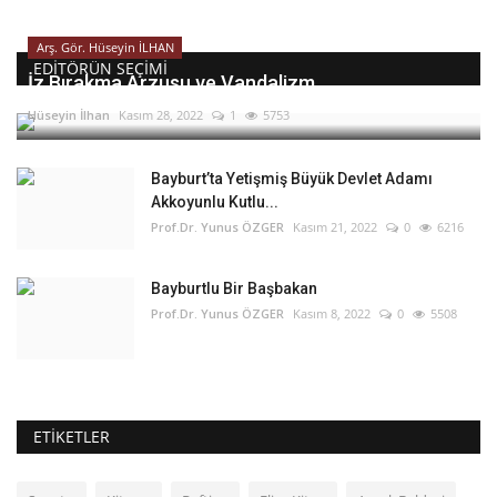
Arş. Gör. Hüseyin İLHAN
EDITÖRÜN SEÇIMI
İz Bırakma Arzusu ve Vandalizm
Hüseyin İlhan
Kasım 28, 2022
1
5753
Bayburt’ta Yetişmiş Büyük Devlet Adamı
Akkoyunlu Kutlu...
Prof.Dr. Yunus ÖZGER
Kasım 21, 2022
0
6216
Bayburtlu Bir Başbakan
Prof.Dr. Yunus ÖZGER
Kasım 8, 2022
0
5508
ETIKETLER