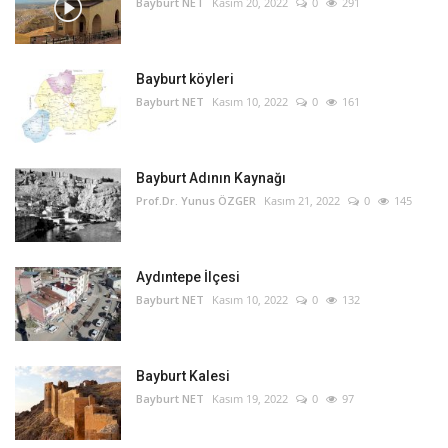
Bayburt NET
Kasım 20, 2022
0
291
Bayburt köyleri
Bayburt NET
Kasım 10, 2022
0
161
Bayburt Adının Kaynağı
Prof.Dr. Yunus ÖZGER
Kasım 21, 2022
0
145
Aydıntepe İlçesi
Bayburt NET
Kasım 10, 2022
0
132
Bayburt Kalesi
Bayburt NET
Kasım 19, 2022
0
97