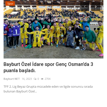
Spor
Bayburt Özel İdare spor Genç Osman’da 3
U
puanla başladı.
Ba
Bayburt NET
16, 2023
0
2704
De
TFF 2. Lig Beyaz Grupta mücadele eden ve ligde sonuncu sırada
bulunan Bayburt Özel...