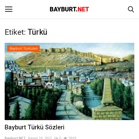
Etiket:
Türkü
Giriş
Kayıt Ol
Bayburt Türküleri
Anasayfa
İletişim
Bayburt
Haber
Keşfet
Bayburt Türkü Sözleri
Yazarlar
Bayburt NET
Kasım 19, 2022
0
5919