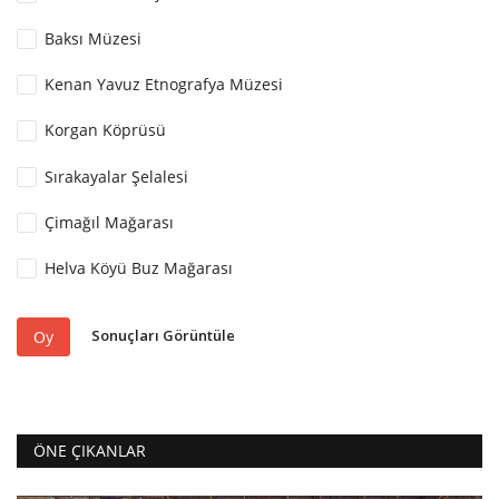
Baksı Müzesi
Kenan Yavuz Etnografya Müzesi
Korgan Köprüsü
Sırakayalar Şelalesi
Çimağıl Mağarası
Helva Köyü Buz Mağarası
Sonuçları Görüntüle
Oy
ÖNE ÇIKANLAR