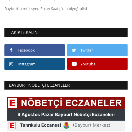
Bayburtlu müzisyen Ercan Saatçi'nin biyoğrafisi
TAKIPTE KALIN
Facebook
Twitter
Instagram
Youtube
BAYBURT NÖBETÇI ECZANELER