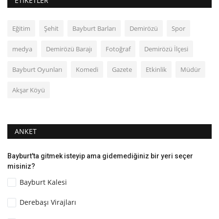
ETIKETLER
Eğitim
Şehit
Bayburt Barları
Demirözü
Spor
medya
Demirözü Barajı
Fotoğraf
Demirözü İlçesi
Bayburt Oyunları
Komedi
Gazete
Etkinlik
Müdür
Akşar Köyü
ANKET
Bayburt'ta gitmek isteyip ama gidemediğiniz bir yeri seçer
misiniz?
Bayburt Kalesi
Derebaşı Virajları