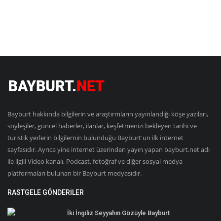
Bayburt hakkında bilgilerin ve araştırmların yayınlandığı köşe yazıları,
söyleşiler, güncel haberler, ilanlar, keşfetmenizi bekleyen tarihi ve
turistik yerlerin bilgilernin bulunduğu Bayburt'un ilk internet
sayfasıdır. Ayrıca yine internet üzerinden yayın yapan bayburt.net adı
ile ilgili Video kanalı, Podcast, fotoğraf ve diğer sosyal medya
platformaları bulunan bir Bayburt medyasıdır.
RASTGELE GÖNDERILER
İki İngiliz Seyyahın Gözüyle Bayburt