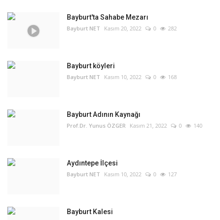
Bayburt'ta Sahabe Mezarı
Bayburt NET
Kasım 20, 2022
0
282
Bayburt köyleri
Bayburt NET
Kasım 10, 2022
0
168
Bayburt Adının Kaynağı
Prof.Dr. Yunus ÖZGER
Kasım 21, 2022
0
140
Aydıntepe İlçesi
Bayburt NET
Kasım 10, 2022
0
127
Bayburt Kalesi