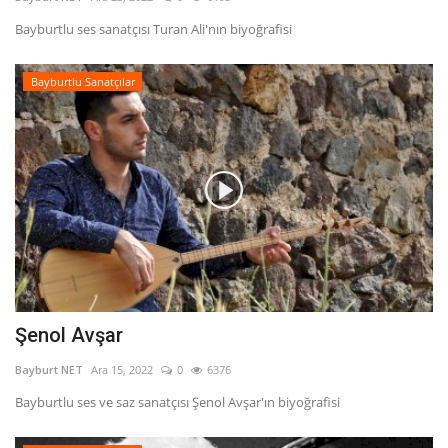
Bayburtlu ses sanatçısı Turan Ali'nın biyoğrafisi
Fotoğraf
Bayburtlu Sanatçılar
Video
Kültür Sanat
Röportaj
Biyografi
Ulaşım
Şenol Avşar
Bayburt NET
Ara 15, 2022
0
6376
Bayburtlu ses ve saz sanatçısı Şenol Avşar'ın biyoğrafisi