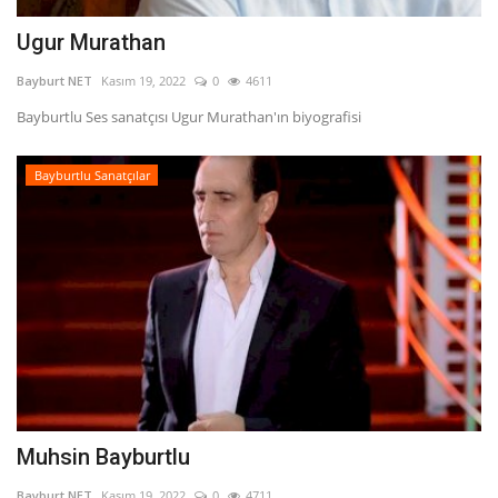
Ugur Murathan
Bayburt NET
Kasım 19, 2022
0
4611
Bayburtlu Ses sanatçısı Ugur Murathan'ın biyografisi
Bayburtlu Sanatçılar
Muhsin Bayburtlu
Bayburt NET
Kasım 19, 2022
0
4711