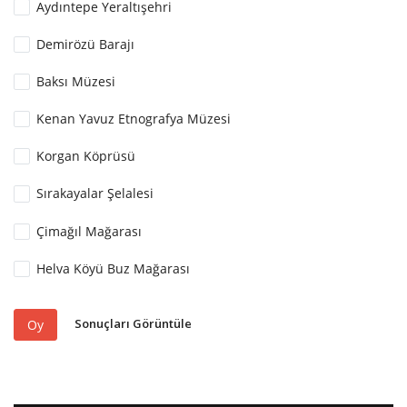
Aydıntepe Yeraltışehri
Demirözü Barajı
Baksı Müzesi
Kenan Yavuz Etnografya Müzesi
Korgan Köprüsü
Sırakayalar Şelalesi
Çimağıl Mağarası
Helva Köyü Buz Mağarası
Sonuçları Görüntüle
Oy