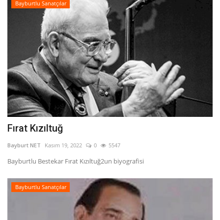
Bayburtlu Sanatçılar
Fırat Kızıltuğ
Bayburt NET
Kasım 19, 2022
0
5547
Bayburtlu Bestekar Fırat Kızıltuğ2un biyografisi
Bayburtlu Sanatçılar