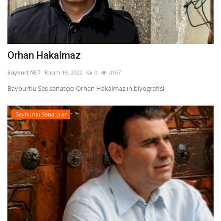
Orhan Hakalmaz
Bayburt NET
Kasım 19, 2022
0
4167
Bayburtlu Ses sanatçıcı Orhan Hakalmaz'ın biyografisi
Bayburtlu Sanatçılar