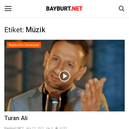
Etiket:
Müzik
Giriş
Kayıt Ol
Bayburtlu Sanatçılar
Anasayfa
İletişim
Bayburt
Haber
Keşfet
Turan Ali
Yazarlar
Bayburt NET
Ara 23, 2022
0
6193