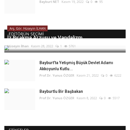
Bayburt NET
Kasım 19, 2022
0
95
Arş. Gör. Hüseyin İLHAN
EDITÖRÜN SEÇIMI
İz Bırakma Arzusu ve Vandalizm
Hüseyin İlhan
Kasım 28, 2022
1
5761
Bayburt’ta Yetişmiş Büyük Devlet Adamı
Akkoyunlu Kutlu...
Prof.Dr. Yunus ÖZGER
Kasım 21, 2022
0
6222
Bayburtlu Bir Başbakan
Prof.Dr. Yunus ÖZGER
Kasım 8, 2022
0
5517