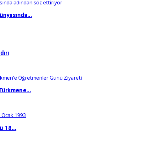
ünyasında...
dırı
Türkmen'e...
ü 18...