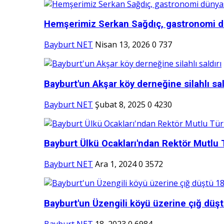
Hemşerimiz Serkan Sağdıç, gastronomi d
Bayburt NET
Nisan 13, 2026
0
737
Bayburt'un Akşar köy derneğine silahlı sal
Bayburt NET
Şubat 8, 2025
0
4230
Bayburt Ülkü Ocakları'ndan Rektör Mutlu 
Bayburt NET
Ara 1, 2024
0
3572
Bayburt'un Üzengili köyü üzerine çığ düşt
Bayburt NET
18, 2023
0
6984