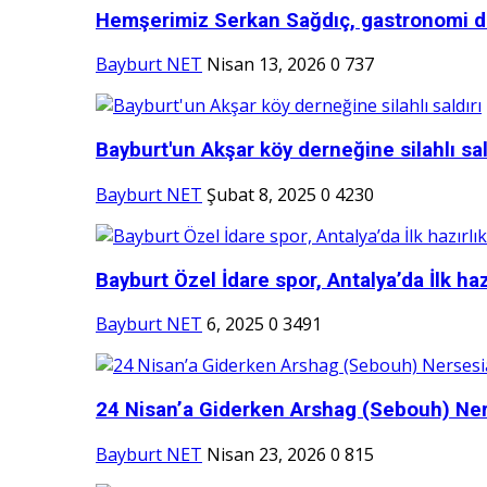
Hemşerimiz Serkan Sağdıç, gastronomi d
Bayburt NET
Nisan 13, 2026
0
737
Bayburt'un Akşar köy derneğine silahlı sal
Bayburt NET
Şubat 8, 2025
0
4230
Bayburt Özel İdare spor, Antalya’da İlk hazı
Bayburt NET
6, 2025
0
3491
24 Nisan’a Giderken Arshag (Sebouh) Ner
Bayburt NET
Nisan 23, 2026
0
815