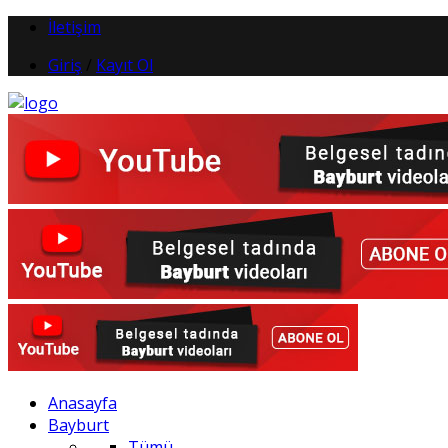
İletişim
Giriş
/
Kayıt Ol
Anasayfa
Bayburt
Tümü