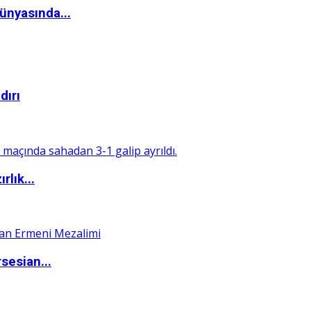
ünyasında...
dırı
rlık...
sesian...