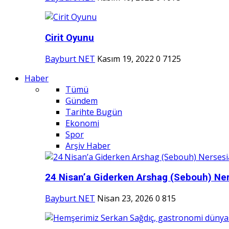
Cirit Oyunu
Bayburt NET
Kasım 19, 2022
0
7125
Haber
Tümü
Gündem
Tarihte Bugün
Ekonomi
Spor
Arşiv Haber
24 Nisan’a Giderken Arshag (Sebouh) Ner
Bayburt NET
Nisan 23, 2026
0
815