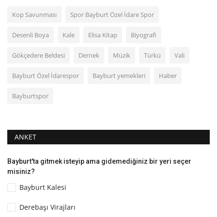
Kop Savunması
Spor Bayburt Özel İdare Spor
Desenli Boya
Kale
Elisa Kitap
Biyografi
Gökçedere Beldesi
Dernek
Müzik
Türkü
Vali
Bayburt Özel İdarespor
Bayburt yemekleri
Haber
Bayburtspor
ANKET
Bayburt'ta gitmek isteyip ama gidemediğiniz bir yeri seçer
misiniz?
Bayburt Kalesi
Derebaşı Virajları