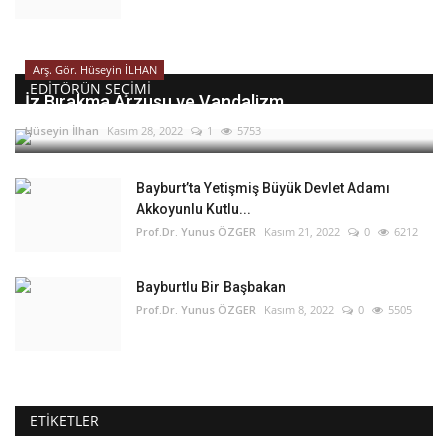
Arş. Gör. Hüseyin İLHAN
EDITÖRÜN SEÇIMI
İz Bırakma Arzusu ve Vandalizm
Hüseyin İlhan
Kasım 28, 2022
1
5753
Bayburt’ta Yetişmiş Büyük Devlet Adamı
Akkoyunlu Kutlu...
Prof.Dr. Yunus ÖZGER
Kasım 21, 2022
0
6212
Bayburtlu Bir Başbakan
Prof.Dr. Yunus ÖZGER
Kasım 8, 2022
0
5505
ETIKETLER