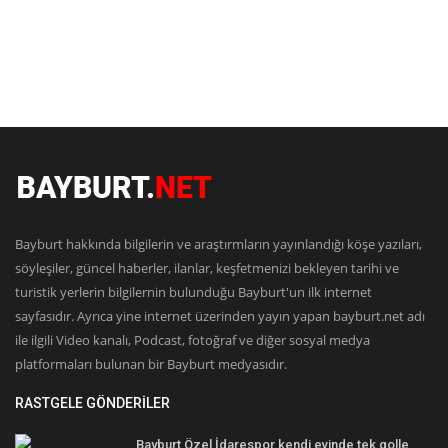
Bayburt hakkında bilgilerin ve araştırmların yayınlandığı köşe yazıları,
söyleşiler, güncel haberler, ilanlar, keşfetmenizi bekleyen tarihi ve
turistik yerlerin bilgilernin bulunduğu Bayburt'un ilk internet
sayfasıdır. Ayrıca yine internet üzerinden yayın yapan bayburt.net adı
ile ilgili Video kanalı, Podcast, fotoğraf ve diğer sosyal medya
platformaları bulunan bir Bayburt medyasıdır.
RASTGELE GÖNDERILER
Bayburt Özel İdarespor kendi evinde tek golle