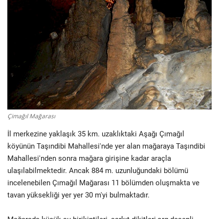
Fotoğraf
Video
Kültür Sanat
Röportaj
Biyografi
Çimağıl Mağarası
İl merkezine yaklaşık 35 km. uzaklıktaki Aşağı Çımağıl
Ulaşım
köyünün Taşındibi Mahallesi'nde yer alan mağaraya Taşındibi
Mahallesi'nden sonra mağara girişine kadar araçla
ulaşılabilmektedir. Ancak 884 m. uzunluğundaki bölümü
incelenebilen Çımağıl Mağarası 11 bölümden oluşmakta ve
tavan yüksekliği yer yer 30 m'yi bulmaktadır.