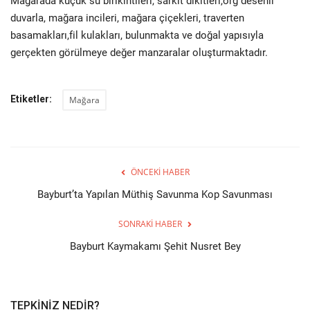
Mağarada küçük su birikintileri, sarkıt dikitleri,org desenli
duvarla, mağara incileri, mağara çiçekleri, traverten
basamakları,fil kulakları, bulunmakta ve doğal yapısıyla
gerçekten görülmeye değer manzaralar oluşturmaktadır.
Etiketler:
Mağara
ÖNCEKI HABER
Bayburt’ta Yapılan Müthiş Savunma Kop Savunması
SONRAKI HABER
Bayburt Kaymakamı Şehit Nusret Bey
TEPKINIZ NEDIR?