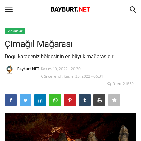
Mekanlar
Giriş
Kayıt Ol
Çimağıl Mağarası
Anasayfa
Doğu karadeniz bölgesinin en büyük mağarasıdır.
Bayburt NET
Kasım 19, 2022 - 20:30
İletişim
Güncellendi: Kasım 25, 2022 - 06:31
0
21859
Bayburt
Haber
Keşfet
Yazarlar