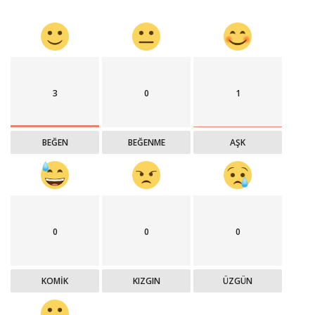
3
0
1
BEĞEN
BEĞENME
AŞK
0
0
0
KOMIK
KIZGIN
ÜZGÜN