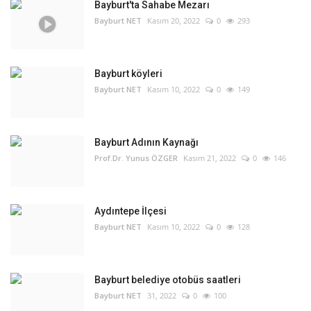
Bayburt'ta Sahabe Mezarı
Bayburt NET
Kasım 20, 2022
0
293
Bayburt köyleri
Bayburt NET
Kasım 10, 2022
0
149
Bayburt Adının Kaynağı
Prof.Dr. Yunus ÖZGER
Kasım 21, 2022
0
146
Aydıntepe İlçesi
Bayburt NET
Kasım 10, 2022
0
128
Bayburt belediye otobüs saatleri
Bayburt NET
31, 2022
0
100