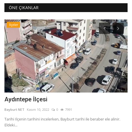
ÖNE ÇIKANLAR
İlçeler
Aydıntepe İlçesi
G
Bayburt NET
Kasım 10, 2022
0
7991
Ba
Tarihi Ilçenin tarihini incelerken, Bayburt tarihi ile beraber ele alinir.
Ge
Eldeki...
ba