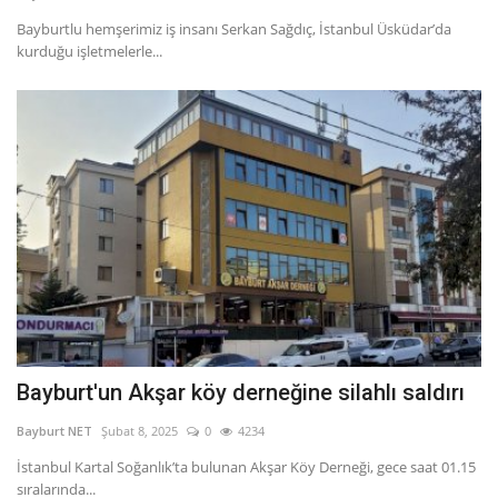
Bayburtlu hemşerimiz iş insanı Serkan Sağdıç, İstanbul Üsküdar’da
kurduğu işletmelerle...
Bayburt'un Akşar köy derneğine silahlı saldırı
Bayburt NET
Şubat 8, 2025
0
4234
İstanbul Kartal Soğanlık’ta bulunan Akşar Köy Derneği, gece saat 01.15
sıralarında...