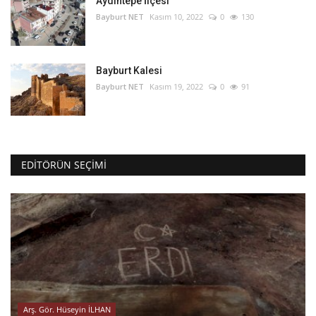
Aydıntepe İlçesi
Bayburt NET
Kasım 10, 2022
0
130
Bayburt Kalesi
Bayburt NET
Kasım 19, 2022
0
91
EDITÖRÜN SEÇIMI
Arş. Gör. Hüseyin İLHAN