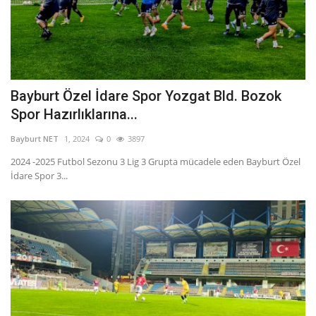
Bayburt Özel İdare Spor Yozgat Bld. Bozok
Spor Hazırlıklarına...
Bayburt NET
1, 2024
0
3897
2024 -2025 Futbol Sezonu 3 Lig 3 Grupta mücadele eden Bayburt Özel
İdare Spor 3...