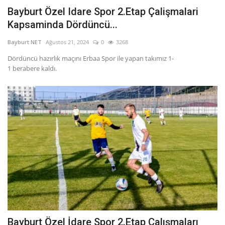
Bayburt Özel Idare Spor 2.Etap Çalişmalari
Kapsaminda Dördüncü...
Bayburt NET
Ağustos 21, 2024
0
3268
Dördüncü hazırlık maçını Erbaa Spor ile yapan takımız 1-
1 berabere kaldı.
Bayburt Özel İdare Spor 2.Etap Çalışmaları