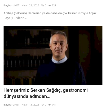
Bayburt NET
Nisan 23, 2026
0
821
Fotoğraf
Arshag (Sebouh) Nersesian ya da daha da çok bilinen ismiyle Arşak
Paşa (Türklerin...
Video
Kültür Sanat
Röportaj
Biyografi
Ulaşım
Hemşerimiz Serkan Sağdıç, gastronomi
dünyasında adından...
Bayburt NET
Nisan 13, 2026
0
744