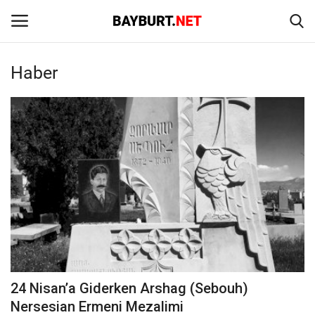
Haber
Giriş
Kayıt Ol
Anasayfa
İletişim
Bayburt
Haber
Keşfet
24 Nisan’a Giderken Arshag (Sebouh)
Yazarlar
Nersesian Ermeni Mezalimi