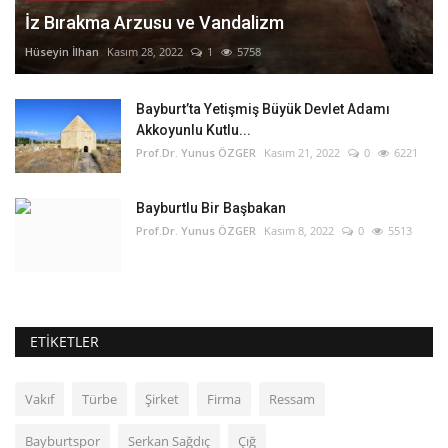
İz Bırakma Arzusu ve Vandalizm
Hüseyin İlhan
Kasım 28, 2022
1
5758
Bayburt’ta Yetişmiş Büyük Devlet Adamı
Akkoyunlu Kutlu...
Prof.Dr. Yunus ÖZGER
Kasım 21, 2022
0
6221
Bayburtlu Bir Başbakan
Prof.Dr. Yunus ÖZGER
Kasım 8, 2022
0
5513
ETIKETLER
Vakıf
Türbe
Şirket
Firma
Ressam
Bayburtspor
Serkan Sağdıç
Çığ