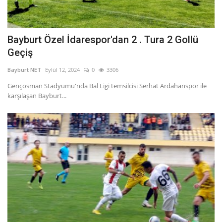
Bayburt Özel İdarespor'dan 2 . Tura 2 Gollü
Geçiş
Bayburt NET
Eylül 12, 2024
0
3306
Gençosman Stadyumu'nda Bal Ligi temsilcisi Serhat Ardahanspor ile
karşılaşan Bayburt...