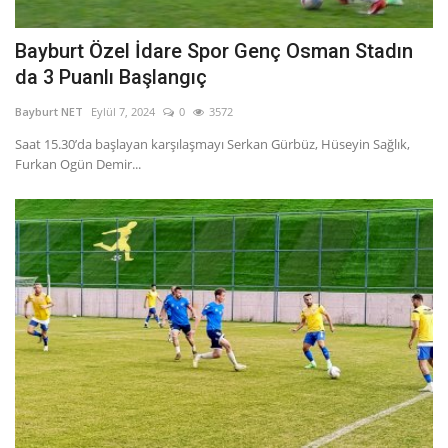
Bayburt Özel İdare Spor Genç Osman Stadın
da 3 Puanlı Başlangıç
Bayburt NET
Eylül 7, 2024
0
3572
Saat 15.30’da başlayan karşılaşmayı Serkan Gürbüz, Hüseyin Sağlık,
Furkan Ogün Demir...