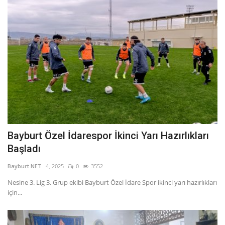
Bayburt Özel İdarespor İkinci Yarı Hazırlıkları
Başladı
Bayburt NET
4, 2025
0
3552
Nesine 3. Lig 3. Grup ekibi Bayburt Özel İdare Spor ikinci yarı hazırlıkları
için...