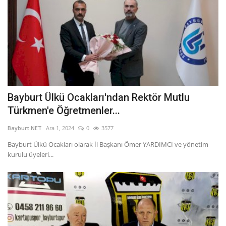
Bayburt Ülkü Ocakları'ndan Rektör Mutlu
Türkmen'e Öğretmenler...
Bayburt NET
Ara 1, 2024
0
3577
Bayburt Ülkü Ocakları olarak İl Başkanı Ömer YARDIMCI ve yönetim
kurulu üyeleri...