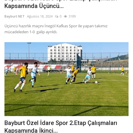
Kapsamında Üçüncü...
Bayburt NET
Ağustos 18, 2024
0
3189
Üçüncü hazırlık maçını İnegöl Kafkas Spor ile yapan takımız
mücadeleden 1-0 galip ayrıldı.
Bayburt Özel İdare Spor 2.Etap Çalışmaları
Kapsamında İkinci...