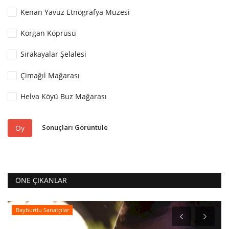
Kenan Yavuz Etnografya Müzesi
Korgan Köprüsü
Sırakayalar Şelalesi
Çimağıl Mağarası
Helva Köyü Buz Mağarası
Sonuçları Görüntüle
Oy
ÖNE ÇIKANLAR
Bayburtlu Şairler