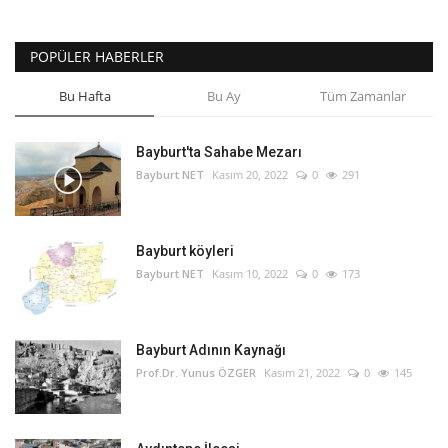
POPÜLER HABERLER
Bu Hafta
Bu Ay
Tüm Zamanlar
Bayburt'ta Sahabe Mezarı
Bayburt NET
Kasım 20, 2022
0
291
Bayburt köyleri
Bayburt NET
Kasım 10, 2022
0
173
Bayburt Adının Kaynağı
Prof.Dr. Yunus ÖZGER
Kasım 21, 2022
0
145