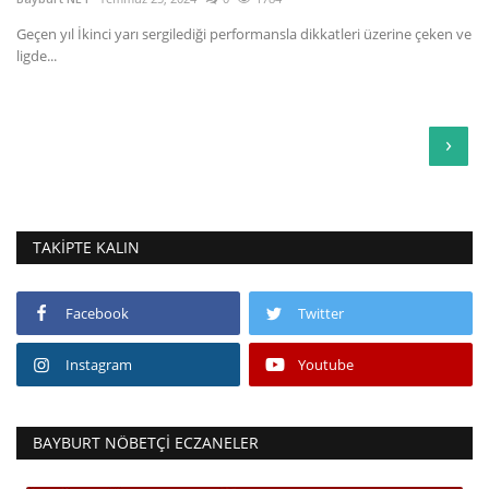
Geçen yıl İkinci yarı sergilediği performansla dikkatleri üzerine çeken ve
ligde...
›
TAKIPTE KALIN
Facebook
Twitter
Instagram
Youtube
BAYBURT NÖBETÇI ECZANELER