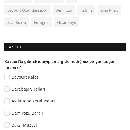
Bayburt Özel İdarespor
Demirözü
Rafting
Elisa Kitap
Saat Kulesi
Fotoğraf
Akşar Köyü
ANKET
Bayburt'ta gitmek isteyip ama gidemediğiniz bir yeri seçer
misiniz?
Bayburt Kalesi
Derebaşı Virajları
Aydıntepe Yeraltışehri
Demirözü Barajı
Baksı Müzesi