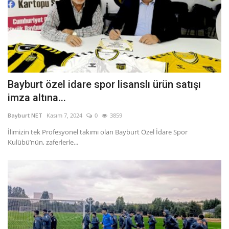
Bayburt özel idare spor lisanslı ürün satışı
imza altına...
Bayburt NET
Kasım 7, 2024
0
3859
İlimizin tek Profesyonel takımı olan Bayburt Özel İdare Spor
Kulübü’nün, zaferlerle...