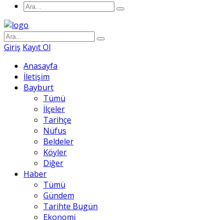
Giriş
Kayıt Ol
Anasayfa
İletişim
Bayburt
Tümü
İlçeler
Tarihçe
Nüfus
Beldeler
Köyler
Diğer
Haber
Tümü
Gündem
Tarihte Bugün
Ekonomi