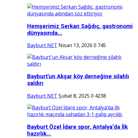
Hemşerimiz Serkan Sağdıç, gastronomi
dünyasında...
Bayburt NET
Nisan 13, 2026
0
745
Bayburt'un Akşar köy derneğine silahlı
saldırı
Bayburt NET
Şubat 8, 2025
0
4238
Bayburt Özel İdare spor, Antalya’da İlk
hazırlık...