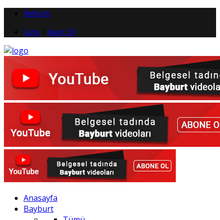
İletişim
Giriş
/
Kayıt Ol
Anasayfa
Bayburt
Tümü