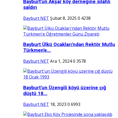
Bayburt'un Akşar köy derneğine silahlı
saldırı
Bayburt NET
Şubat 8, 2025
0
4238
Bayburt Ülkü Ocakları'ndan Rektör Mutlu
Türkmen'e...
Bayburt NET
Ara 1, 2024
0
3578
Bayburt'un Üzengili köyü üzerine çığ
düştü 18...
Bayburt NET
18, 2023
0
6993