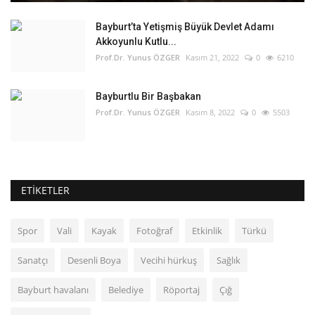
Bayburt’ta Yetişmiş Büyük Devlet Adamı
Akkoyunlu Kutlu...
Prof.Dr. Yunus ÖZGER
Kasım 21, 2022
0
6210
Bayburtlu Bir Başbakan
Prof.Dr. Yunus ÖZGER
Kasım 8, 2022
0
5503
ETIKETLER
Spor
Vali
Kayak
Fotoğraf
Etkinlik
Türkü
Sanatçı
Desenli Boya
Vecihi hürkuş
Sağlık
Bayburt havalanı
Belediye
Röportaj
Çığ