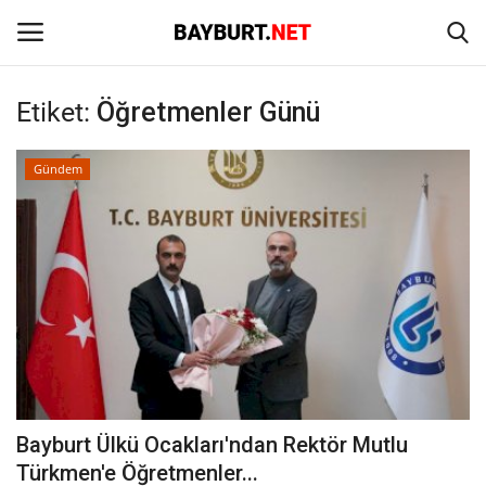
Etiket:
Öğretmenler Günü
Giriş
Kayıt Ol
Gündem
Anasayfa
İletişim
Bayburt
Haber
Keşfet
Bayburt Ülkü Ocakları'ndan Rektör Mutlu
Yazarlar
Türkmen'e Öğretmenler...