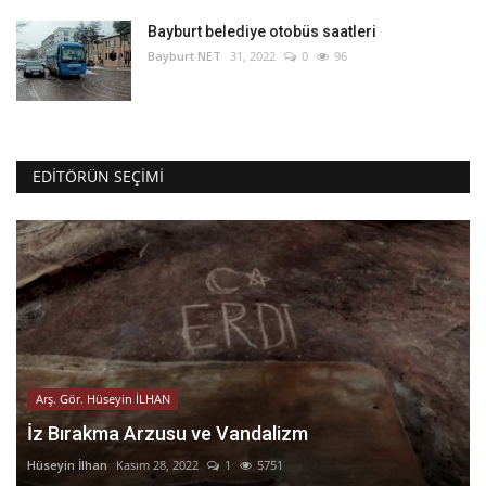
Bayburt belediye otobüs saatleri
Bayburt NET
31, 2022
0
96
EDITÖRÜN SEÇIMI
Arş. Gör. Hüseyin İLHAN
İz Bırakma Arzusu ve Vandalizm
Hüseyin İlhan
Kasım 28, 2022
1
5751