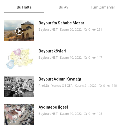
Bu Hafta
Bu Ay
Tüm Zamanlar
Bayburt'ta Sahabe Mezarı
Bayburt NET
Kasım 20, 2022
0
291
Bayburt köyleri
Bayburt NET
Kasım 10, 2022
0
147
Bayburt Adının Kaynağı
Prof.Dr. Yunus ÖZGER
Kasım 21, 2022
0
140
Aydıntepe İlçesi
Bayburt NET
Kasım 10, 2022
0
125