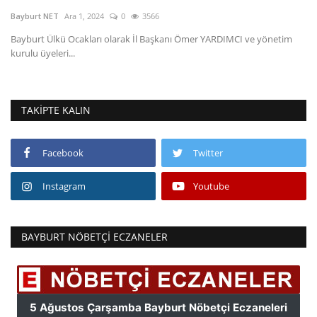
Bayburt NET
Ara 1, 2024
0
3566
Fotoğraf
Bayburt Ülkü Ocakları olarak İl Başkanı Ömer YARDIMCI ve yönetim
kurulu üyeleri...
Video
Kültür Sanat
TAKIPTE KALIN
Röportaj
Facebook
Twitter
Biyografi
Instagram
Youtube
Ulaşım
BAYBURT NÖBETÇI ECZANELER