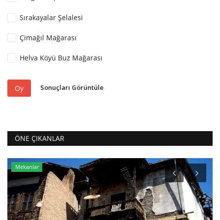
Sırakayalar Şelalesi
Çimağıl Mağarası
Helva Köyü Buz Mağarası
Sonuçları Görüntüle
Oy
ÖNE ÇIKANLAR
Mekanlar