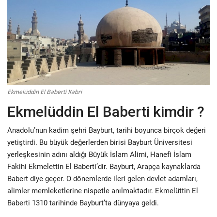
Fotoğraf
Video
Kültür Sanat
Röportaj
Ekmelüddin El Baberti Kabri
Ekmelüddin El Baberti kimdir ?
Biyografi
Anadolu’nun kadim şehri Bayburt, tarihi boyunca birçok değeri
Ulaşım
yetiştirdi. Bu büyük değerlerden birisi Bayburt Üniversitesi
yerleşkesinin adını aldığı Büyük İslam Alimi, Hanefi İslam
Fakihi Ekmelettin El Baberti’dir. Bayburt, Arapça kaynaklarda
Babert diye geçer. O dönemlerde ileri gelen devlet adamları,
alimler memleketlerine nispetle anılmaktadır. Ekmelüttin El
Baberti 1310 tarihinde Bayburt’ta dünyaya geldi.