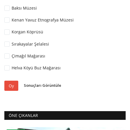
Baksı Müzesi
Kenan Yavuz Etnografya Müzesi
Korgan Köprüsü
Sırakayalar Şelalesi
Çimağıl Mağarası
Helva Köyü Buz Mağarası
Sonuçları Görüntüle
Oy
ÖNE ÇIKANLAR