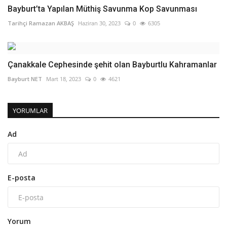
Bayburt’ta Yapılan Müthiş Savunma Kop Savunması
Tarihçi Ramazan AKBAŞ
Haziran 30, 2023
0
6305
Çanakkale Cephesinde şehit olan Bayburtlu Kahramanlar
Bayburt NET
Mart 18, 2023
0
4621
YORUMLAR
Ad
E-posta
Yorum