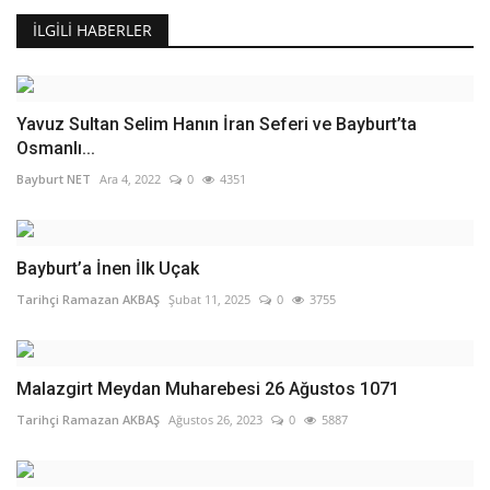
İLGILI HABERLER
Yavuz Sultan Selim Hanın İran Seferi ve Bayburt’ta
Osmanlı...
Bayburt NET
Ara 4, 2022
0
4351
Bayburt’a İnen İlk Uçak
Tarihçi Ramazan AKBAŞ
Şubat 11, 2025
0
3755
Malazgirt Meydan Muharebesi 26 Ağustos 1071
Tarihçi Ramazan AKBAŞ
Ağustos 26, 2023
0
5887