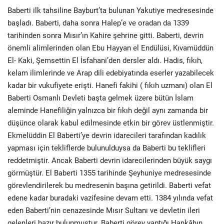
Baberti ilk tahsiline Bayburt’ta bulunan Yakutiye medresesinde
başladı. Baberti, daha sonra Halep’e ve oradan da 1339
tarihinden sonra Mısır’ın Kahire şehrine gitti. Baberti, devrin
önemli alimlerinden olan Ebu Hayyan el Endülüsi, Kıvamüddün
El- Kaki, Şemsettin El İsfahani’den dersler aldı. Hadis, fıkıh,
kelam ilimlerinde ve Arap dili edebiyatında eserler yazabilecek
kadar bir vukufiyete erişti. Hanefi fakihi ( fıkıh uzmanı) olan El
Baberti Osmanlı Devleti başta gelmek üzere bütün İslam
aleminde Hanefiliğin yalnızca bir fıkıh değil aynı zamanda bir
düşünce olarak kabul edilmesinde etkin bir görev üstlenmiştir.
Ekmelüddin El Baberti’ye devrin idarecileri tarafından kadılık
yapması için tekliflerde bulunulduysa da Baberti bu teklifleri
reddetmiştir. Ancak Baberti devrin idarecilerinden büyük saygı
görmüştür. El Baberti 1355 tarihinde Şeyhuniye medresesinde
görevlendirilerek bu medresenin başına getirildi. Baberti vefat
edene kadar buradaki vazifesine devam etti. 1384 yılında vefat
eden Baberti’nin cenazesinde Mısır Sultanı ve devletin ileri
gelenleri hazır bulunmuştur. Baberti görev yaptığı Hankâhın