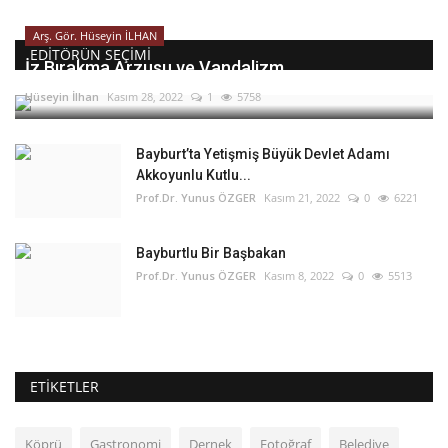
Arş. Gör. Hüseyin İLHAN
EDITÖRÜN SEÇIMI
İz Bırakma Arzusu ve Vandalizm
Hüseyin İlhan
Kasım 28, 2022
1
5758
Bayburt’ta Yetişmiş Büyük Devlet Adamı
Akkoyunlu Kutlu...
Prof.Dr. Yunus ÖZGER
Kasım 21, 2022
0
6221
Bayburtlu Bir Başbakan
Prof.Dr. Yunus ÖZGER
Kasım 8, 2022
0
5513
ETIKETLER
Köprü
Gastronomi
Dernek
Fotoğraf
Belediye