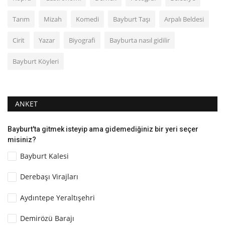
Tarım
Mizah
Komedi
Bayburt Taşı
Arpalı Beldesi
Cirit
Yazar
Biyografi
Bayburta nasıl gidilir
Bayburt Köyleri
ANKET
Bayburt'ta gitmek isteyip ama gidemediğiniz bir yeri seçer
misiniz?
Bayburt Kalesi
Derebaşı Virajları
Aydıntepe Yeraltışehri
Demirözü Barajı