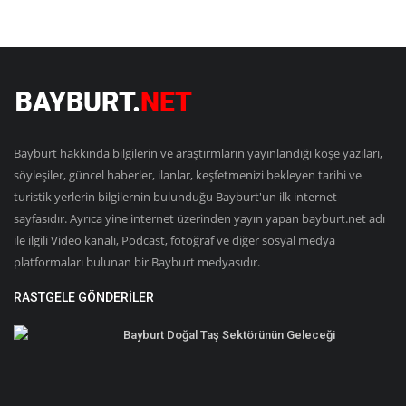
Bayburt hakkında bilgilerin ve araştırmların yayınlandığı köşe yazıları,
söyleşiler, güncel haberler, ilanlar, keşfetmenizi bekleyen tarihi ve
turistik yerlerin bilgilernin bulunduğu Bayburt'un ilk internet
sayfasıdır. Ayrıca yine internet üzerinden yayın yapan bayburt.net adı
ile ilgili Video kanalı, Podcast, fotoğraf ve diğer sosyal medya
platformaları bulunan bir Bayburt medyasıdır.
RASTGELE GÖNDERILER
Bayburt Doğal Taş Sektörünün Geleceği