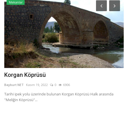
Mekanlar
Korgan Köprüsü
B
Bayburt NET
Kasım 19, 2022
0
6906
Ba
Tarihi ipek yolu üzerinde bulunan Korgan Köprüsü Halk arasında
Ba
"Meliğin Köprüsü"...
tü