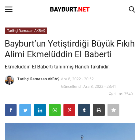
Tarihçi Ramazan AKBAŞ
Giriş
Kayıt Ol
Bayburt’un Yetiştirdiği Büyük Fıkıh
Alimi Ekmelüddin El Baberti
Anasayfa
Ekmelüddin El Baberti tanınmış Hanefî fakihidir.
İletişim
Tarihçi Ramazan AKBAŞ
Ara 8, 2022 - 20:52
Güncellendi: Ara 8, 2022 - 23:41
Bayburt
1
3549
Haber
Keşfet
Yazarlar