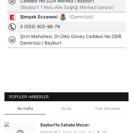
POPÜLER HABERLER
Bu Hafta
Bu Ay
Tüm Zamanlar
Bayburt'ta Sahabe Mezarı
Bayburt NET
Kasım 20, 2022
0
284