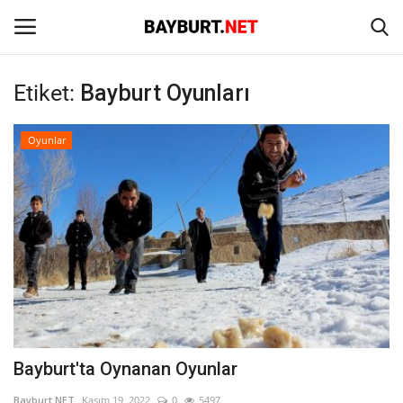
Etiket:
Bayburt Oyunları
Giriş
Kayıt Ol
Oyunlar
Anasayfa
İletişim
Bayburt
Haber
Keşfet
Bayburt'ta Oynanan Oyunlar
Yazarlar
Bayburt NET
Kasım 19, 2022
0
5497