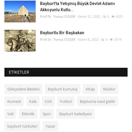
Bayburt’ta Yetişmiş Büyük Devlet Adamı
Akkoyunlu Kutlu...
Prof.Dr. Yunus ÖZGER
Kasım 21, 2022
0
6221
Bayburtlu Bir Başbakan
Prof.Dr. Yunus ÖZGER
Kasım 8, 2022
0
5514
ETIKETLER
Gökçedere Beldesi
Bayburt kurtuluş
Kitap
Müdür
Komedi
Kale
Cirit
Futbol
Bayburta nasıl gidilir
Vali
Etkinlik
Spor
Bayburt belediyesi
bayburt türküleri
Yazar