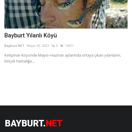
Bayburt Yılanlı Köyü
B
Bayburt NET
Mayıs 20, 2023
0
12651
Ba
Kırkpınar Köyünde Mayıs–Haziran aylarında ortaya çıkan yılanların,
İş
birçok hastalığa...