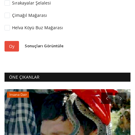
Sırakayalar Şelalesi
Çimağıl Mağarası
Helva Köyü Buz Mağarası
Sonuçları Görüntüle
Oy
ÖNE ÇIKANLAR
İnsana Dair