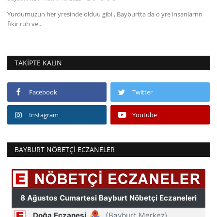
Yurdumuzun her yresinde olduu gibi , Bayburtta da o yre insanlarnn
Fotoğraf
fikir ruh ve...
Video
TAKIPTE KALIN
Kültür Sanat
Röportaj
Facebook
Twitter
Instagram
Youtube
Biyografi
Ulaşım
BAYBURT NÖBETÇI ECZANELER