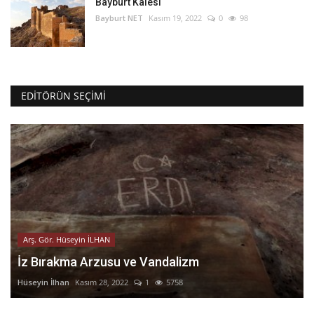
Bayburt Kalesi
Bayburt NET
Kasım 19, 2022
0
98
EDITÖRÜN SEÇIMI
Arş. Gör. Hüseyin İLHAN
İz Bırakma Arzusu ve Vandalizm
Hüseyin İlhan
Kasım 28, 2022
1
5758