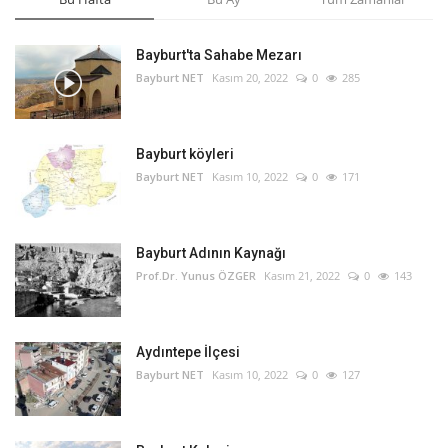
Bayburt'ta Sahabe Mezarı
Bayburt NET
Kasım 20, 2022
0
285
Bayburt köyleri
Bayburt NET
Kasım 10, 2022
0
171
Bayburt Adının Kaynağı
Prof.Dr. Yunus ÖZGER
Kasım 21, 2022
0
143
Aydıntepe İlçesi
Bayburt NET
Kasım 10, 2022
0
127