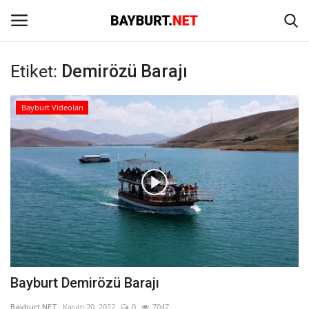
Etiket:
Demirözü Barajı
Giriş
Kayıt Ol
Bayburt Videoları
Anasayfa
İletişim
Bayburt
Haber
Keşfet
Bayburt Demirözü Barajı
Yazarlar
Bayburt NET
Kasım 20, 2022
0
7047