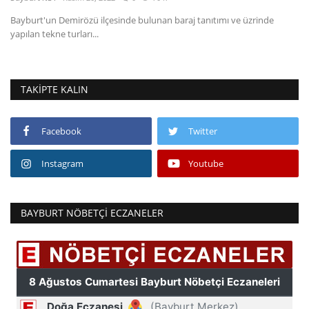
Bayburt'un Demirözü ilçesinde bulunan baraj tanıtımı ve üzrinde
Fotoğraf
yapılan tekne turları...
Video
TAKIPTE KALIN
Kültür Sanat
Röportaj
Facebook
Twitter
Instagram
Youtube
Biyografi
Ulaşım
BAYBURT NÖBETÇI ECZANELER