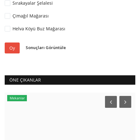
Sırakayalar Şelalesi
Çimağıl Mağarası
Helva Köyü Buz Mağarası
Sonuçları Görüntüle
Oy
ÖNE ÇIKANLAR
Mekanlar