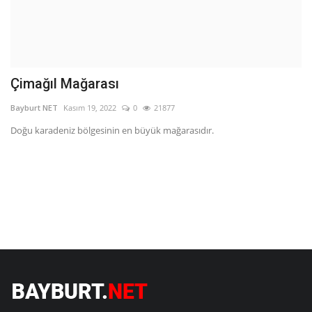
Çimağıl Mağarası
Y
B
Bayburt NET
Kasım 19, 2022
0
21877
Ba
Doğu karadeniz bölgesinin en büyük mağarasıdır.
Ba
ol