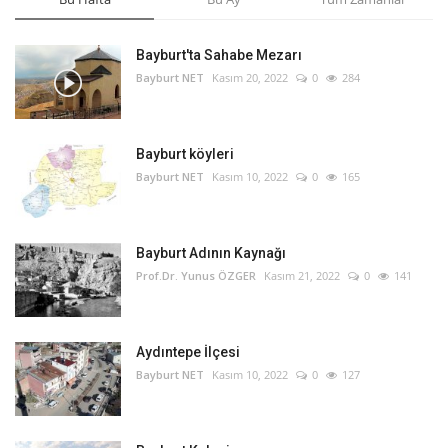
Bayburt'ta Sahabe Mezarı
Bayburt NET
Kasım 20, 2022
0
284
Bayburt köyleri
Bayburt NET
Kasım 10, 2022
0
165
Bayburt Adının Kaynağı
Prof.Dr. Yunus ÖZGER
Kasım 21, 2022
0
141
Aydıntepe İlçesi
Bayburt NET
Kasım 10, 2022
0
127