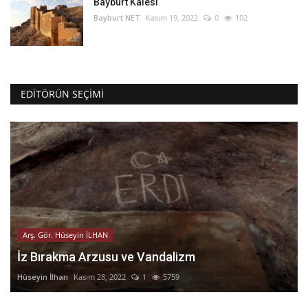
Bayburt Kalesi
Bayburt NET
Kasım 19, 2022
0
102
EDITÖRÜN SEÇIMI
Arş. Gör. Hüseyin İLHAN
İz Bırakma Arzusu ve Vandalizm
Hüseyin İlhan
Kasım 28, 2022
1
5759