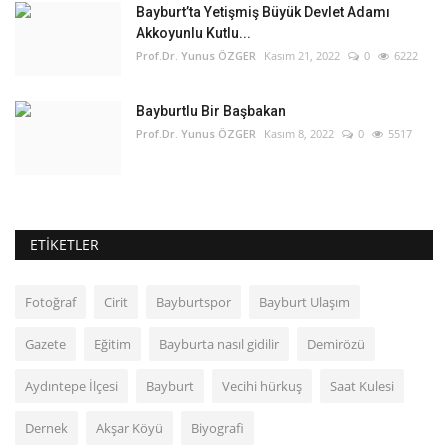
Bayburt’ta Yetişmiş Büyük Devlet Adamı
Akkoyunlu Kutlu...
Prof.Dr. Yunus ÖZGER
Kasım 21, 2022
0
6222
Bayburtlu Bir Başbakan
Prof.Dr. Yunus ÖZGER
Kasım 8, 2022
0
5517
ETIKETLER
Fotoğraf
Cirit
Bayburtspor
Bayburt Ulaşım
Gazete
Eğitim
Bayburta nasıl gidilir
Demirözü
Aydıntepe İlçesi
Bayburt
Vecihi hürkuş
Saat Kulesi
Dernek
Akşar Köyü
Biyografi