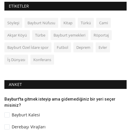
ETIKETLER
Söyleşi
Bayburt Nüfusu
Kitap
Türkü
Cami
Akşar Köyü
Türbe
Bayburt yemekleri
Röportaj
Bayburt Özel İdare spor
Futbol
Deprem
Evler
İş Dünyası
Konferans
ANKET
Bayburt'ta gitmek isteyip ama gidemediğiniz bir yeri seçer
misiniz?
Bayburt Kalesi
Derebaşı Virajları