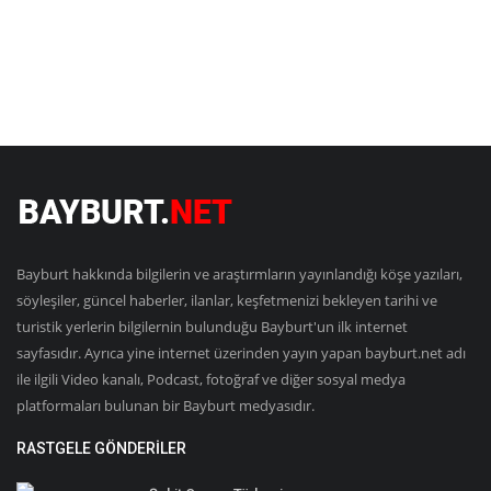
Bayburt hakkında bilgilerin ve araştırmların yayınlandığı köşe yazıları,
söyleşiler, güncel haberler, ilanlar, keşfetmenizi bekleyen tarihi ve
turistik yerlerin bilgilernin bulunduğu Bayburt'un ilk internet
sayfasıdır. Ayrıca yine internet üzerinden yayın yapan bayburt.net adı
ile ilgili Video kanalı, Podcast, fotoğraf ve diğer sosyal medya
platformaları bulunan bir Bayburt medyasıdır.
RASTGELE GÖNDERILER