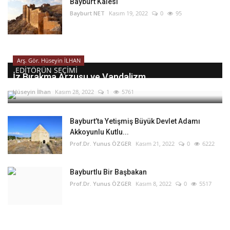
Bayburt Kalesi
Bayburt NET
Kasım 19, 2022
0
95
Arş. Gör. Hüseyin İLHAN
EDITÖRÜN SEÇIMI
İz Bırakma Arzusu ve Vandalizm
Hüseyin İlhan
Kasım 28, 2022
1
5761
Bayburt’ta Yetişmiş Büyük Devlet Adamı
Akkoyunlu Kutlu...
Prof.Dr. Yunus ÖZGER
Kasım 21, 2022
0
6222
Bayburtlu Bir Başbakan
Prof.Dr. Yunus ÖZGER
Kasım 8, 2022
0
5517