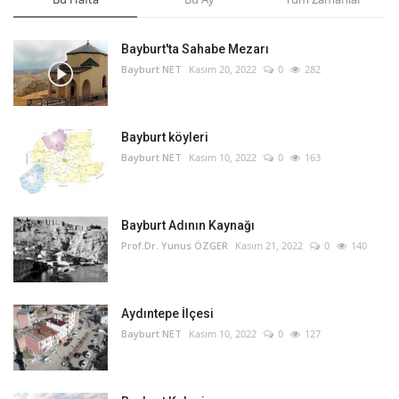
Bayburt'ta Sahabe Mezarı
Bayburt NET
Kasım 20, 2022
0
282
Bayburt köyleri
Bayburt NET
Kasım 10, 2022
0
163
Bayburt Adının Kaynağı
Prof.Dr. Yunus ÖZGER
Kasım 21, 2022
0
140
Aydıntepe İlçesi
Bayburt NET
Kasım 10, 2022
0
127