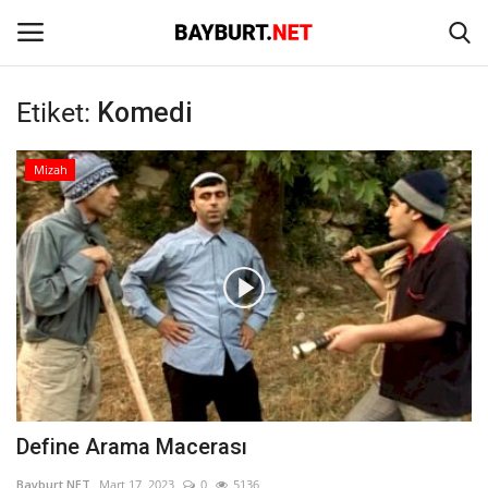
Etiket:
Komedi
Giriş
Kayıt Ol
Mizah
Anasayfa
İletişim
Bayburt
Haber
Keşfet
Define Arama Macerası
Yazarlar
Bayburt NET
Mart 17, 2023
0
5136