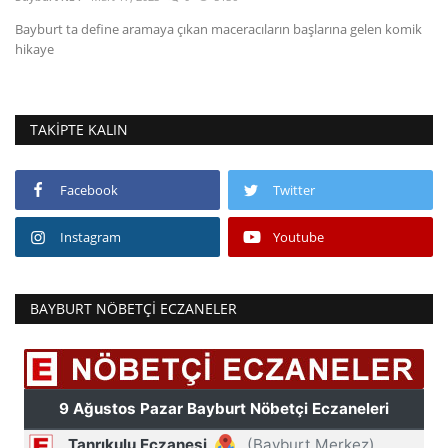
Bayburt ta define aramaya çıkan maceracıların başlarına gelen komik
Fotoğraf
hikaye
Video
TAKIPTE KALIN
Kültür Sanat
Röportaj
Facebook
Twitter
Instagram
Youtube
Biyografi
Ulaşım
BAYBURT NÖBETÇI ECZANELER