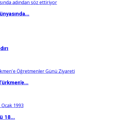
ünyasında...
dırı
Türkmen'e...
ü 18...