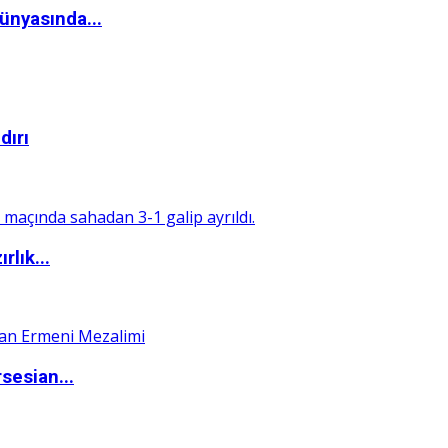
ünyasında...
dırı
rlık...
sesian...