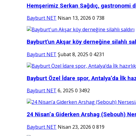
Hemşerimiz Serkan Sağdıç, gastronomi d
Bayburt NET
Nisan 13, 2026
0
738
Bayburt'un Akşar köy derneğine silahlı sal
Bayburt NET
Şubat 8, 2025
0
4231
Bayburt Özel İdare spor, Antalya’da İlk hazı
Bayburt NET
6, 2025
0
3492
24 Nisan’a Giderken Arshag (Sebouh) Ner
Bayburt NET
Nisan 23, 2026
0
819