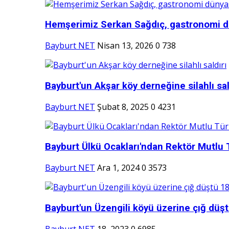
Hemşerimiz Serkan Sağdıç, gastronomi d
Bayburt NET
Nisan 13, 2026
0
738
Bayburt'un Akşar köy derneğine silahlı sal
Bayburt NET
Şubat 8, 2025
0
4231
Bayburt Ülkü Ocakları'ndan Rektör Mutlu 
Bayburt NET
Ara 1, 2024
0
3573
Bayburt'un Üzengili köyü üzerine çığ düşt
Bayburt NET
18, 2023
0
6985