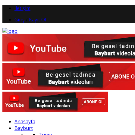
İletişim
Giriş
/
Kayıt Ol
Anasayfa
Bayburt
Tümü