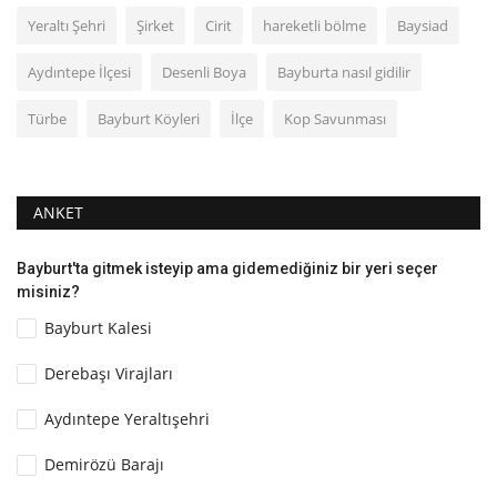
Yeraltı Şehri
Şirket
Cirit
hareketli bölme
Baysiad
Aydıntepe İlçesi
Desenli Boya
Bayburta nasıl gidilir
Türbe
Bayburt Köyleri
İlçe
Kop Savunması
ANKET
Bayburt'ta gitmek isteyip ama gidemediğiniz bir yeri seçer
misiniz?
Bayburt Kalesi
Derebaşı Virajları
Aydıntepe Yeraltışehri
Demirözü Barajı