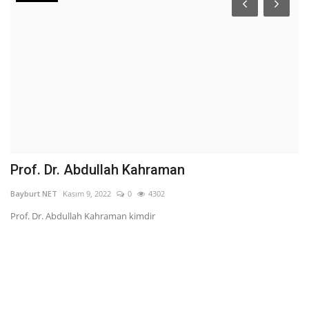
Prof. Dr. Abdullah Kahraman
S
Bayburt NET
Kasım 9, 2022
0
4302
Ba
Prof. Dr. Abdullah Kahraman kimdir
Ak
e