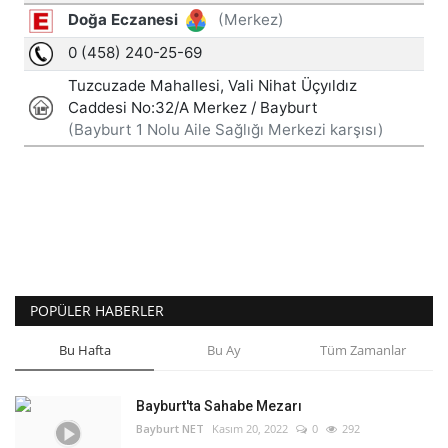
POPÜLER HABERLER
Bu Hafta
Bu Ay
Tüm Zamanlar
Bayburt'ta Sahabe Mezarı
Bayburt NET
Kasım 20, 2022
0
292