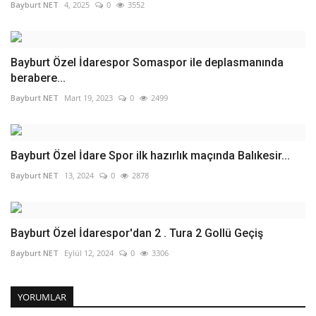
Bayburt NET
4, 2025
0
3552
Bayburt Özel İdarespor Somaspor ile deplasmanında
berabere...
Bayburt NET
Mart 19, 2023
0
2499
Bayburt Özel İdare Spor ilk hazırlık maçında Balıkesir...
Bayburt NET
13, 2024
0
2878
Bayburt Özel İdarespor'dan 2 . Tura 2 Gollü Geçiş
Bayburt NET
Eylül 12, 2024
0
3306
YORUMLAR