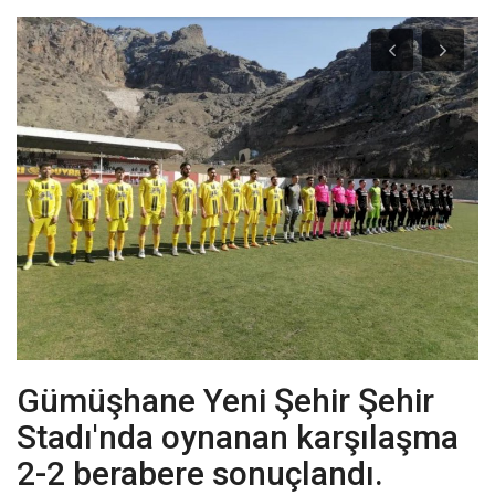
Fotoğraf
Video
Kültür Sanat
Röportaj
Biyografi
Ulaşım
Gümüşhane Yeni Şehir Şehir
Stadı'nda oynanan karşılaşma
2-2 berabere sonuçlandı.