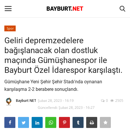
Spor
Giriş
Kayıt Ol
Geliri depremzedelere
bağışlanacak olan dostluk
Anasayfa
maçında Gümüşhanespor ile
İletişim
Bayburt Özel İdarespor karşılaştı.
Bayburt
Gümüşhane Yeni Şehir Şehir Stadı'nda oynanan
karşılaşma 2-2 berabere sonuçlandı.
Haber
Bayburt NET
Şubat 28, 2023 - 16:19
0
2505
Güncellendi: Şubat 28, 2023 - 16:27
Keşfet
Yazarlar