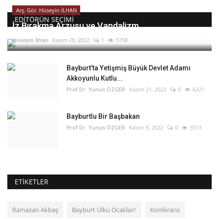
Arş. Gör. Hüseyin İLHAN
EDITÖRÜN SEÇIMI
İz Bırakma Arzusu ve Vandalizm
Hüseyin İlhan
Kasım 28, 2022
1
5758
Bayburt’ta Yetişmiş Büyük Devlet Adamı
Akkoyunlu Kutlu...
Prof.Dr. Yunus ÖZGER
Kasım 21, 2022
0
6221
Bayburtlu Bir Başbakan
Prof.Dr. Yunus ÖZGER
Kasım 8, 2022
0
5513
ETIKETLER
Ramazan Akbaş
Bayburt Ülkü Ocakları'
Konferans