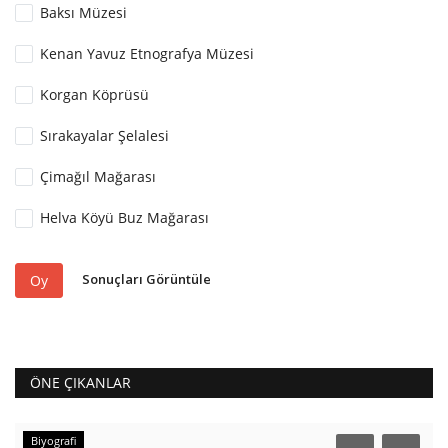
Baksı Müzesi
Kenan Yavuz Etnografya Müzesi
Korgan Köprüsü
Sırakayalar Şelalesi
Çimağıl Mağarası
Helva Köyü Buz Mağarası
Sonuçları Görüntüle
Oy
ÖNE ÇIKANLAR
Biyografi