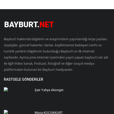
Bayburt hakkında bilgilerin ve araştırmların yayınlandığı köşe yazıları,
söyleşiler, güncel haberler, ilanlar, keşfetmenizi bekleyen tarihi ve
turistik yerlerin bilgilernin bulunduğu Bayburt'un ilk internet
sayfasıdır. Ayrıca yine internet üzerinden yayın yapan bayburt.net adı
ile ilgili Video kanalı, Podcast, fotoğraf ve diğer sosyal medya
platformaları bulunan bir Bayburt medyasıdır.
RASTGELE GÖNDERILER
Şair Yahya Akengin
Musa KÜÇÜKKURT