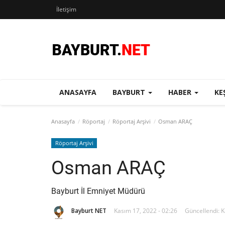
İletişim
ANASAYFA
BAYBURT
HABER
KE
Anasayfa
Röportaj
Röportaj Arşivi
Osman ARAÇ
Röportaj Arşivi
Osman ARAÇ
Bayburt İl Emniyet Müdürü
Bayburt NET
Kasım 17, 2022 - 02:26
Güncellendi: K