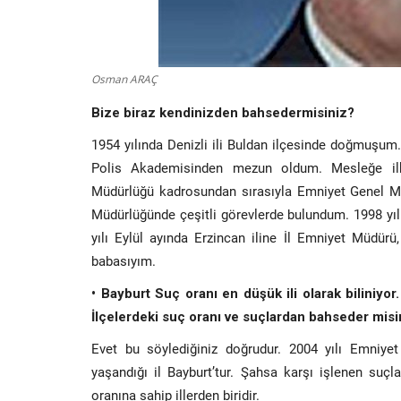
Osman ARAÇ
Bize biraz kendinizden bahsedermisiniz?
1954 yılında Denizli ili Buldan ilçesinde doğmuşum.
Polis Akademisinden mezun oldum. Mesleğe il
Müdürlüğü kadrosundan sırasıyla Emniyet Genel Müd
Müdürlüğünde çeşitli görevlerde bulundum. 1998 yı
yılı Eylül ayında Erzincan iline İl Emniyet Müdürü
babasıyım.
• Bayburt Suç oranı en düşük ili olarak biliniyor.
İlçelerdeki suç oranı ve suçlardan bahseder mis
Evet bu söylediğiniz doğrudur. 2004 yılı Emniye
yaşandığı il Bayburt’tur. Şahsa karşı işlenen suçl
oranına sahip illerden biridir.