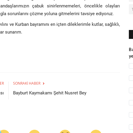
aşlarımızın çabuk sinirlenmemeleri, öncelikle olayları
logla sorunlarını çözme yoluna gitmelerini tavsiye ediyoruz.
lını ve Kurban bayramını en içten dileklerimle kutlar, sağlıklı,
lar sunarım.
B
ye
ER
SONRAKI HABER
sı
Bayburt Kaymakamı Şehit Nusret Bey