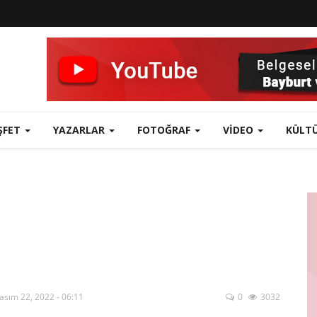
ŞFET
YAZARLAR
FOTOĞRAF
VIDEO
KÜLT
asım 22, 2022 - 06:11
0
3032