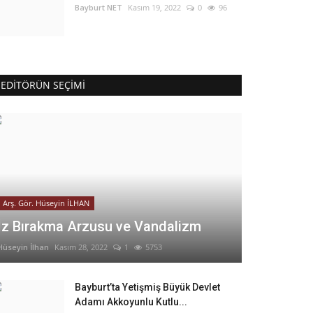
Bayburt NET
Kasım 19, 2022
0
96
EDITÖRÜN SEÇIMI
Arş. Gör. Hüseyin İLHAN
İz Bırakma Arzusu ve Vandalizm
Hüseyin İlhan
Kasım 28, 2022
1
5753
Bayburt’ta Yetişmiş Büyük Devlet
Adamı Akkoyunlu Kutlu...