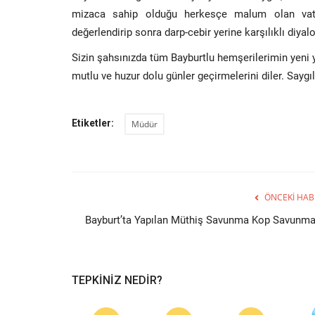
mizaca sahip olduğu herkesçe malum olan vatand
değerlendirip sonra darp-cebir yerine karşılıklı diya
Sizin şahsınızda tüm Bayburtlu hemşerilerimin yeni yı
mutlu ve huzur dolu günler geçirmelerini diler. Saygı
Etiketler:
Müdür
ÖNCEKI HAB
Bayburt’ta Yapılan Müthiş Savunma Kop Savunma
TEPKINIZ NEDIR?