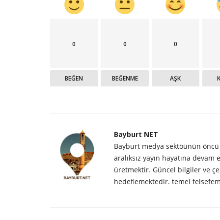
0
0
0
BEĞEN
BEĞENME
AŞK
Bayburt NET
Bayburt medya sektöünün öncü sa
aralıksız yayın hayatına devam
üretmektir. Güncel bilgiler ve çeş
Fotoğraf
hedeflemektedir. temel felsefem