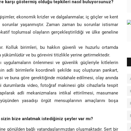
re karşı göstermiş olduğu tepkileri nasıl buluyorsunuz?
işimler, ekonomik krizler ve dalgalanmalar, iç göçler ve kent
iği sorunlar yaşanmıştır. Zaman zaman bu sorunlar istismar
katif toplumsal olayların gerçekleştirildiği ve ülke geneline
tır. Kolluk birimleri, bu hakkın güvenli ve huzurlu ortamda
 yükümlüdür ve bu görevini titizlikle yerine getirmektedir.
 uygulamaların önlenmesi ve güvenlik güçleriyle kitlelerin
n adli birimlerle koordineli şekilde suç oluşturan pankart,
mesi ve buna göre gerektiğinde müdahale edilmesi, olay anında
 durumlarda video, fotoğraf makinesi gibi cihazlarla tespit
 yapılarak adli mekanizmalara intikal ettirilmesi, masumane
üyüşünden yasadışı örgüt mensuplarının amaçlarını boşa
sizin bize anlatmak istediğiniz şeyler var mı?
etine gönülden bağlı vatandaşlarımızdan oluşmaktadır. Sert bir