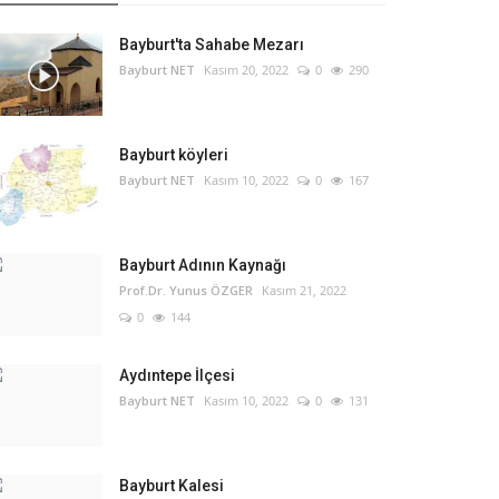
Bayburt'ta Sahabe Mezarı
Bayburt NET
Kasım 20, 2022
0
290
Bayburt köyleri
Bayburt NET
Kasım 10, 2022
0
167
Bayburt Adının Kaynağı
Prof.Dr. Yunus ÖZGER
Kasım 21, 2022
0
144
Aydıntepe İlçesi
Bayburt NET
Kasım 10, 2022
0
131
Bayburt Kalesi