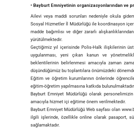
• Bayburt Emniyetinin organizasyonlarından ve p
Ailevi veya maddi sorunları nedeniyle okula gidem
Sosyal Hizmetler İl Müdürlüğü ile koordinasyon içeri
madde bağımlısı ve diğer zararlı alışkanlıklarınd
yürütülmektedir.
Geçtiğimiz yıl içerisinde Polis-Halk ilişkilerinin 
uygulanması, yeni çıkan kanun ve yönetmelikler
beklentilerinin belirlenmesi amacıyla zaman zaman
düşündüğümüz bu toplantılara önümüzdeki dönemd
Eğitim ve öğretim kurumlarının önlerinde öğrenciler
eğitim-öğretim yapılmasına katkıda bulunulmaktadır
Bayburt Emniyet Müdürlüğü olarak personelimizin
amacıyla hizmet içi eğitime önem verilmektedir.
Bayburt Emniyet Müdürlüğü Web sayfası olan
www.ba
ilgili işlerinde, özellikle online olarak pasaport,
sağlamaktadır.