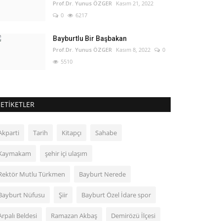
Prof.Dr. Yunus ÖZGER
Kasım 21, 2022
0
6217
Bayburtlu Bir Başbakan
Prof.Dr. Yunus ÖZGER
Kasım 8, 2022
0
5510
ETIKETLER
Akparti
Tarih
Kitapçı
Sahabe
Kaymakam
şehir içi ulaşım
Rektör Mutlu Türkmen
Bayburt Nerede
Bayburt Nüfusu
Şiir
Bayburt Özel İdare spor
Arpalı Beldesi
Ramazan Akbaş
Demirözü İlçesi