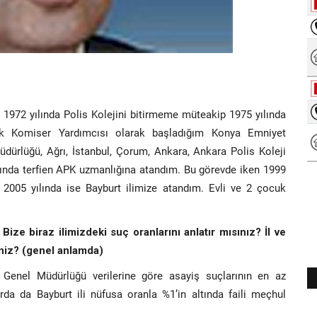
 1972 yılında Polis Kolejini bitirmeme müteakip 1975 yılında
k Komiser Yardımcısı olarak başladığım Konya Emniyet
ürlüğü, Ağrı, İstanbul, Çorum, Ankara, Ankara Polis Koleji
lında terfien APK uzmanlığına atandım. Bu görevde iken 1999
, 2005 yılında ise Bayburt ilimize atandım. Evli ve 2 çocuk
 Bize biraz ilimizdeki suç oranlarını anlatır mısınız? İl ve
iniz? (genel anlamda)
t Genel Müdürlüğü verilerine göre asayiş suçlarının en az
arda da Bayburt ili nüfusa oranla %1’in altında faili meçhul