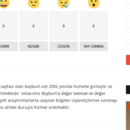
0
0
0
0
KOMIK
KIZGIN
ÜZGÜN
VAY CANINA
yfası olan bayburt.net 2002 yılında hizmete girmiştir ve
 etmektedir. Amacımız Bayburt'a değer katmak ve değer
itli araştırmlarlarla ulaşılan bilgileri ziyaretçilerine sunmayı
Prof. Dr. Yunus ÖZGER
iz ahlaki duruşla hizmet üretmektir.