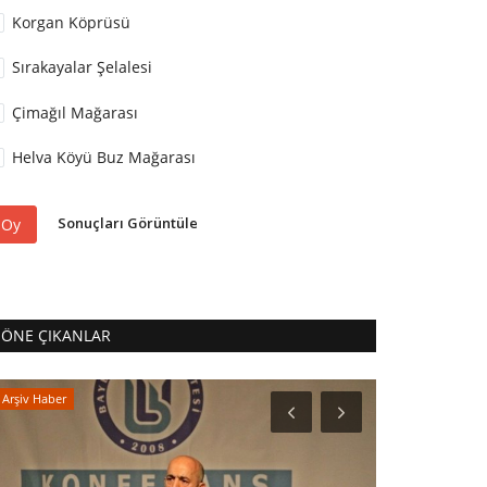
Korgan Köprüsü
Sırakayalar Şelalesi
Çimağıl Mağarası
Helva Köyü Buz Mağarası
Sonuçları Görüntüle
Oy
ÖNE ÇIKANLAR
Arşiv Haber
Mekanlar