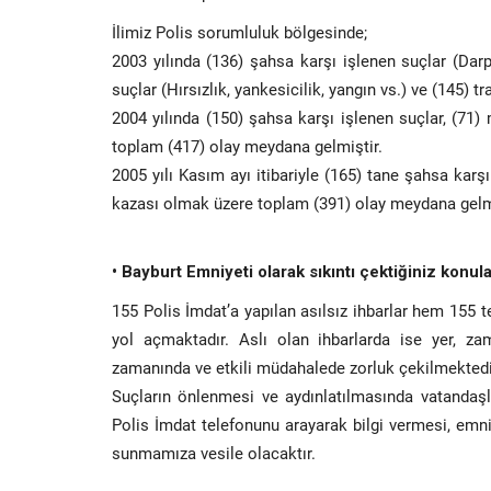
İlimiz Polis sorumluluk bölgesinde;
2003 yılında (136) şahsa karşı işlenen suçlar (Darp
suçlar (Hırsızlık, yankesicilik, yangın vs.) ve (145)
2004 yılında (150) şahsa karşı işlenen suçlar, (71)
toplam (417) olay meydana gelmiştir.
2005 yılı Kasım ayı itibariyle (165) tane şahsa karşı
kazası olmak üzere toplam (391) olay meydana gelmi
• Bayburt Emniyeti olarak sıkıntı çektiğiniz konul
155 Polis İmdat’a yapılan asılsız ihbarlar hem 15
yol açmaktadır. Aslı olan ihbarlarda ise yer, za
zamanında ve etkili müdahalede zorluk çekilmektedi
Suçların önlenmesi ve aydınlatılmasında vatandaşl
Polis İmdat telefonunu arayarak bilgi vermesi, emniy
sunmamıza vesile olacaktır.