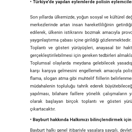
• Türkiye’de yapılan eylemlerde polisin eylemcile
Son yıllarda ülkemizde, yoğun sosyal ve kültürel değ
merkezlerinde artan insan hareketliliğinin getird
edilerek, ülkenin istikrarını bozmak amacıyla provo
yaygınlaştırma çabası içine girildiği gözlenmektedir.
Toplantı ve gösteri yürüyüşleri, anayasal bir hak
gerçekleştirilebilmesi için gereken tedbirleri almakla
Toplumsal olaylarda meydana gelebilecek yasadışı
karşı karşıya gelmesini engellemek amacıyla polisi
flama, slogan atma gibi muhtelif fiillerin belirlen
müdahalenin topluluğu tahrik ederek büyütebileceği
yapılması, bilahare faillere yönelik çalışmaların
olarak başlayan birçok toplantı ve gösteri yür
çıkartacaktır.
• Bayburt hakkında Halkımızı bilinçlendirmek için 
Bayburt halkı genel itibariyle yasalara saygılı, devl